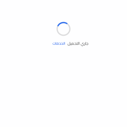
الإطارات
البطاريات
زيوت المحرك
جاري التحميل
الخدمات
إكسسوارات
مستلزمات التخييم