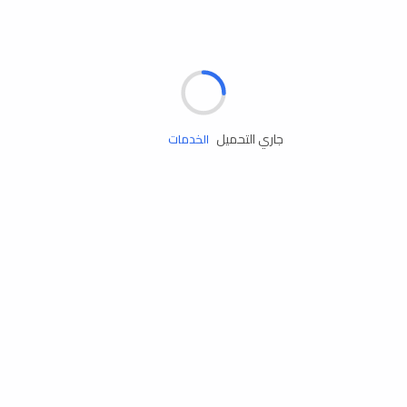
مساعدة الطريق
جاري التحميل
الإطارات
البطاريات
زيوت المحرك
الخدمات
إكسسوارات
مستلزمات التخييم