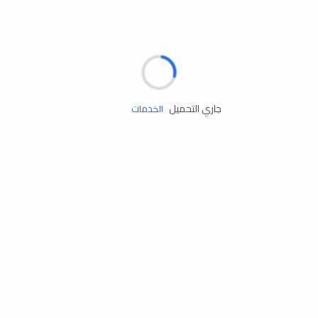
مساعدة الطريق
جاري التحميل
الإطارات
البطاريات
زيوت المحرك
الخدمات
إكسسوارات
مستلزمات التخييم