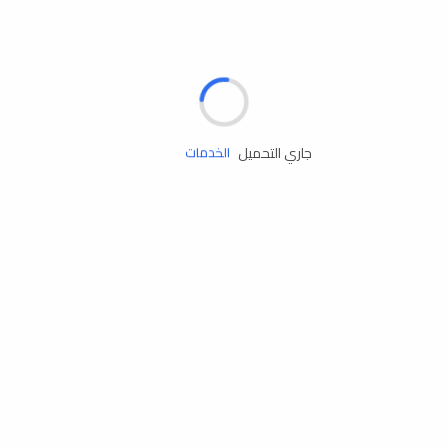
الإطارات
البطاريات
زيوت المحرك
جاري التحميل
الخدمات
إكسسوارات
مستلزمات التخييم