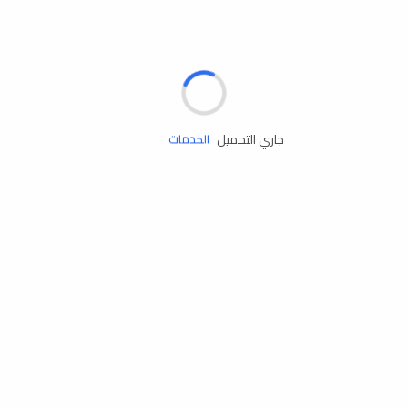
الإطارات
البطاريات
زيوت المحرك
جاري التحميل
الخدمات
إكسسوارات
مستلزمات التخييم