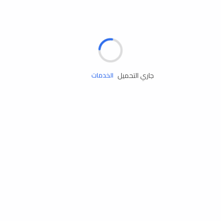
الإطارات
البطاريات
زيوت المحرك
جاري التحميل
الخدمات
إكسسوارات
مستلزمات التخييم