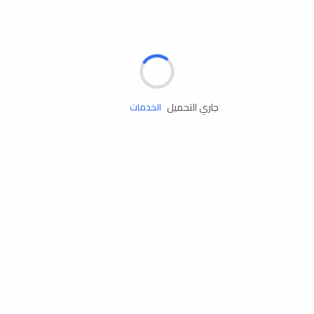
الإطارات
البطاريات
زيوت المحرك
جاري التحميل
الخدمات
إكسسوارات
مستلزمات التخييم