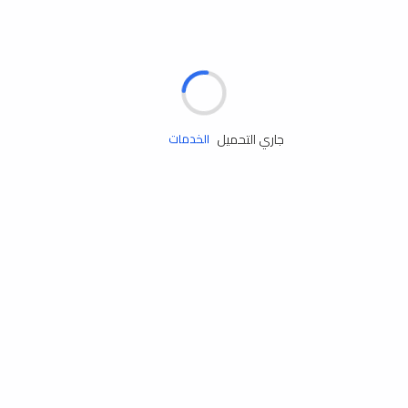
الإطارات
البطاريات
زيوت المحرك
جاري التحميل
الخدمات
إكسسوارات
مستلزمات التخييم