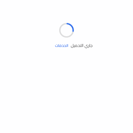
مساعدة الطريق
جاري التحميل
الإطارات
البطاريات
زيوت المحرك
الخدمات
إكسسوارات
مستلزمات التخييم