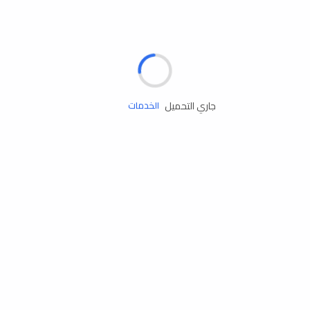
الإطارات
البطاريات
زيوت المحرك
جاري التحميل
الخدمات
إكسسوارات
مستلزمات التخييم