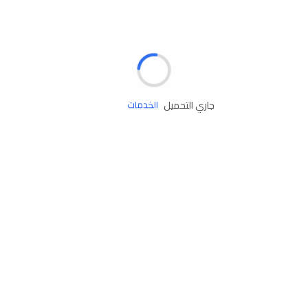
الإطارات
البطاريات
زيوت المحرك
جاري التحميل
الخدمات
إكسسوارات
مستلزمات التخييم