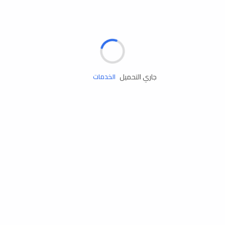
الإطارات
البطاريات
زيوت المحرك
جاري التحميل
الخدمات
إكسسوارات
مستلزمات التخييم