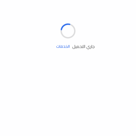
الإطارات
البطاريات
زيوت المحرك
جاري التحميل
الخدمات
إكسسوارات
مستلزمات التخييم