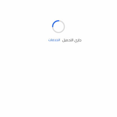
الإطارات
البطاريات
زيوت المحرك
جاري التحميل
الخدمات
إكسسوارات
مستلزمات التخييم