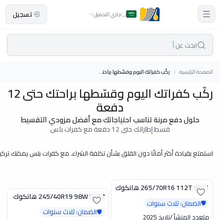
تسجيل
جاري التحميل
ابحث عن
الصفحة الرئيسية
ركّب كفراتك اليوم وقسّطها براحتك حتى 12 دفعة
ركّب كفراتك اليوم وقسّطها براحتك حتى 12
دفعة
حلول دفع مرنة تناسب احتياجاتك مع أفضل مزودي التقسيط
قسط إطاراتك حتى 12 دفعة مع كفرات بلس
استمتع بقيادة أكثر أمانًا دون القلق بشأن تكلفة الشراء. مع كفرات بلس يمكنك تركيب إطاراتك اليوم والاستفادة من خيارات تقسيط مرنة تصل إلى 12 دفعة عبر تمارا و
المنتجات في هذا العرض
265/70R16 112T RF11 هانكوك
تخفيض
245/40R19 98W K127 هانكوك
تخفيض
الضمان: ثلاث سنوات
🛡️
الضمان: ثلاث سنوات
🛡️
متعدد المنشأ
/
تاريخ 2025