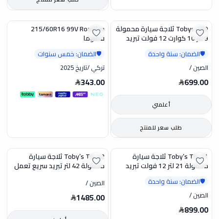
Tobys TR9 ثلاجة سيارة محمولة
215/60R16 99V Roadfun
9 لتر 10 كوارت 12 فولت تبريد
فانتوما
سريع من 20 تحت الصفر الى 20
الضمان: سنة واحدة
الضمان: خمس سنوات
🛡️
🛡️
درجة تعمل على 12 و24 فولت
دي سي مناسبة للتخييم والرحلات
الصين
/
تركي
/
تاريخ 2025
RV والشاحنات والقوارب
343.00
699.00
أعلمني
طلب سعر للمنتج
Toby’s TR-21 ثلاجة سيارة
Toby’s TR-42 ثلاجة سيارة
محمولة 21 لتر 12 فولت تبريد
محمولة 42 لتر تبريد سريع تعمل
سريع من -20 درجة إلى 20 درجة
على 12 و24 فولت فريزر وثلاجة
الضمان: سنة واحدة
🛡️
الصين
/
تعمل على 12 و24 فولت مناسبة
مناسبة للرحلات والتخييم وRV
للتخييم والرحلات
والشاحنات والقوارب
الصين
/
1485.00
899.00