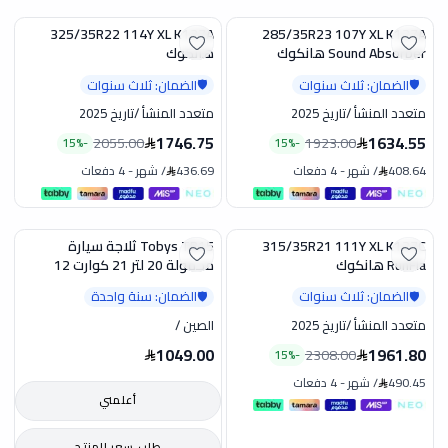
325/35R22 114Y XL K137A
285/35R23 107Y XL K127A
تخفيض
تخفيض
Sound Absorber هانكوك
هانكوك
الضمان: ثلاث سنوات
الضمان: ثلاث سنوات
🛡️
🛡️
متعدد المنشأ
/
تاريخ 2025
متعدد المنشأ
/
تاريخ 2025
1746.75
1634.55
2055.00
1923.00
15
%
-
15
%
-
408.64
/
شهر
-
4 دفعات
436.69
/
شهر
-
4 دفعات
315/35R21 111Y XL K127C
Tobys TR15 ثلاجة سيارة
تخفيض
RunFla هانكوك
محمولة 20 لتر 21 كوارت 12
فولت تبريد سريع من 20 تحت
الضمان: ثلاث سنوات
الضمان: سنة واحدة
🛡️
🛡️
الصفر الى 20 درجة تعمل على 12
و24 فولت دي سي و100 الى
متعدد المنشأ
/
تاريخ 2025
الصين
/
240 فولت ايه سي مناسبة
1049.00
1961.80
2308.00
15
%
-
للتخييم والرحلات RV والشاحنات
والقوارب
490.45
/
شهر
-
4 دفعات
أعلمني
طلب سعر للمنتج