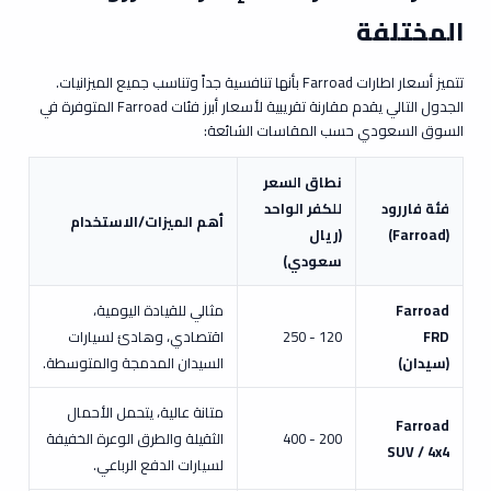
المختلفة
تتميز أسعار اطارات Farroad بأنها تنافسية جداً وتناسب جميع الميزانيات.
الجدول التالي يقدم مقارنة تقريبية لأسعار أبرز فئات Farroad المتوفرة في
السوق السعودي حسب المقاسات الشائعة:
نطاق السعر
فئة فاررود
للكفر الواحد
أهم الميزات/الاستخدام
(Farroad)
(ريال
سعودي)
Farroad
مثالي للقيادة اليومية،
FRD
120 - 250
اقتصادي، وهادئ لسيارات
(سيدان)
السيدان المدمجة والمتوسطة.
متانة عالية، يتحمل الأحمال
Farroad
200 - 400
الثقيلة والطرق الوعرة الخفيفة
SUV / 4x4
لسيارات الدفع الرباعي.