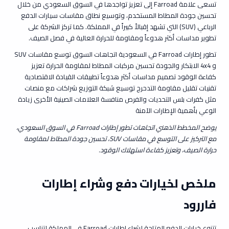
تسعى علامة Farroad إلى تعزيز تواجدها في السوق السعودي من خلال
تحسين جودة المطاط المستخدم، وتوسيع نطاق مقاسات سيارات الدفع
الرباعي (SUV) التي تشهد إقبالاً كبيراً في المملكة. كما تركز الشركة على
تطوير مداسات أكثر هدوءاً ومقاومة للحرارة العالية في فصل الصيف.
تطور إطارات Farroad في السعودية اتجاهات السوق توسع مقاسات SUV
و 4x4 الابتكار والجودة تحسين مركبات المطاط لمقاومة الحرارة تعزيز
كفاءة الوقود تصميم مداسات أكثر هدوءاً تطبيقات القيادة الاقتصادية
تقنيات تقليل مقاومة التدحرج توسيع شبكة التوزيع شراكات مع منصات
مثل كفرات بلس التحديات والفرص منافسة العلامات الصينية الأخرى زيادة
الوعي بأهمية الإطارات الآمنة
يوضح المخطط الذهني اتجاهات تطور إطارات Farroad في السوق السعودي،
مع التركيز على التوسع في مقاسات SUV، تحسين جودة المطاط لمقاومة
حرارة الصيف، وتعزيز كفاءة استهلاك الوقود.
ملخص لخيارات دفع وشراء إطارات
فاررود
تتنوع خيارات الدفع المتاحة لشراء اطارات Farroad في المملكة لتناسب