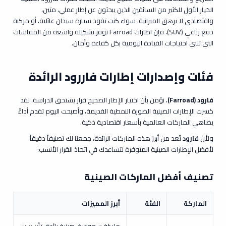
الخيار الأول للكثير من السائقين الذين يبحثون عن إطار عملي، متين،
واقتصادي لا يرهق الميزانية. سواء كنت تقود سيارة سيدان عائلية، أو مركبة
دفع رباعي (SUV)، فإن اطارات Farroad توفر تشكيلة واسعة من المقاسات
التي تلبي احتياجات القيادة اليومية بكل كفاءة وأمان.
فئات وإصدارات إطارات فاررود الرائدة
فارود (Farroad)
، نؤمن بأن اختيار الإطار الصحيح قرار يستحق الدراسة. لقد
كسرت الإطارات الصينية الصورة النمطية القديمة، وأصبحت اليوم تقدم أداءً
يضاهي الماركات العالمية بأسعار اقتصادية ذكية.
ولأن
فارود
تُعد من أبرز هذه الماركات الرائدة، جمعنا لك تصنيفاً دقيقاً
لأفضل الإطارات الصينية المتوفرة لتساعدك في اتخاذ القرار الأنسب:
تصنيف أفضل الماركات الصينية
الماركة
الفئة
أبرز المميزات