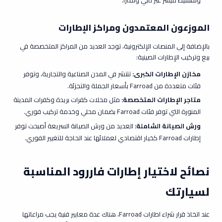
الموزعون المعتمدون ومراكز الإطارات
بالإضافة إلى المنصات الإلكترونية، توجد العديد من المراكز المتخصصة في
بيع وتركيب الإطارات الصينية:
مخازن الإطارات الكبرى:
تنتشر في المدن الصناعية والتجارية، وتوفر
فئات متعددة من Farroad بأسعار الجملة والتجزئة.
متاجر الإطارات المتخصصة:
مثل محلات كفرات بريدة وكفرات المدينة
المنورة التي توفر فئات Farroad بضمان محلي وخدمة تركيب فوري.
ورش الصيانة الشاملة:
العديد من ورش الصيانة السريعة أصبحت توفر
إطارات Farroad كخيار اقتصادي لعملائها عند الحاجة للتغيير الفوري.
نصائح لاختيار إطارات فاررود المناسبة
لسيارتك
عند اتخاذ قرار شراء اطارات Farroad، هناك عدة معايير فنية يجب مراعاتها