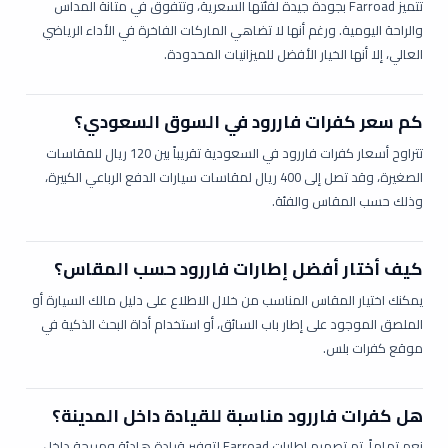
تتميز Farroad بجودة جيدة لفئتها السعرية، وتتفوق في متانة المداس
والراحة اليومية. ورغم أنها لا تضاهي الماركات الفاخرة في الأداء الرياضي
العالي، إلا أنها الخيار الأفضل للميزانيات المحدودة.
كم سعر كفرات فاررود في السوق السعودي؟
تتراوح أسعار كفرات فاررود في السعودية تقريباً بين 120 ريال للمقاسات
الصغيرة، وقد تصل إلى 400 ريال لمقاسات سيارات الدفع الرباعي الكبيرة،
وذلك حسب المقاس والفئة.
كيف أختار أفضل إطارات فاررود حسب المقاس؟
يمكنك اختيار المقاس المناسب من خلال الاطلاع على دليل مالك السيارة أو
الملصق الموجود على إطار باب السائق، أو استخدام أداة البحث الذكية في
موقع
كفرات بلس
.
هل كفرات فاررود مناسبة للقيادة داخل المدينة؟
نعم تماماً، تم تصميم إطارات Farroad لتوفير قيادة هادئة ومريحة داخل