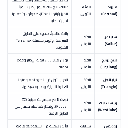
ماركة سعودية-صينية رائدة، تأسست
فارود
الفئة
2007، تنتج +20 مليون إطار سنوياً.
(Farroad)
الأولى
تتميز بثباتها الممتاز، هدوئها، وتحملها
لحرارة الخليج.
رائدة عالمياً، هدوء على الطرق
سايلون
الفئة
السريعة، وتوفر سلسلة Terramax
(Sailun)
الأولى
للجيوب.
لينج لونج
الفئة
توازن مثالي بين ليونة الإطار وقوة
(Linglong)
الأولى
تحمله.
ترايانجل
الفئة
الخيار الأول في الخليج لمقاومتها
(Triangle)
الأولى
العالية للحرارة وصلابة هيكلها.
تابعة لأكبر مجموعة صينية (ZC
ويست ليك
الفئة
Rubber)، وتمتاز بتماسك ممتاز على
(Westlake)
الأولى
الطرق الرطبة.
رودكس
سيارات
الأكثر شعبية في السعودية؛ مرونة