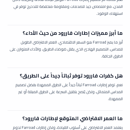
المدن، مع امتصاص جيد للصدمات ومقاومة منخفضة للتدحرج توفر في
استهلاك الوقود.
ما أبرز مميزات إطارات فاررود من حيث الأداء؟
أبرز ما يميز Farroad هو السعر الاقتصادي، العمر الافتراضي الطويل
للمداس، التصميم الهادئ الذي يقلل ضوضاء الطريق، والأداء المتوازن على
الطرق الجافة.
هل كفرات فاررود توفر ثباتاً جيداً على الطريق؟
نعم، توفر إطارات Farroad ثباتاً جيداً على الطرق الممهدة بفضل تصميم
المداس المتماثل، ولكن يُنصح بتقليل السرعة على الطرق المبللة أو غير
الممهدة.
ما العمر الافتراضي المتوقع لإطارات فاررود؟
يعتمد العمر الافتراضي على أسلوب القيادة، ولكن إطارات Farroad تدوم