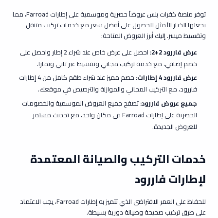
توفر منصة
كفرات بلس
عروضاً حصرية وموسمية على إطارات Farroad، مما
يجعلها الخيار الأمثل للحصول على أفضل سعر مع خدمات تركيب متنقل
وتقسيط ميسر. إليك أبرز العروض المتاحة:
عرض فاررود 2+2
:
احصل على عرض خاص عند شراء 2 إطار واحصل على
خصم إضافي، مع خدمة تركيب مجاني وتقسيط عبر تابي وتمارا.
عرض فاررود 4 إطارات
:
خصم مميز عند شراء طقم كامل من 4 إطارات
فاررود، مع التركيب المجاني والموازنة والترصيص في موقعك.
جميع عروض فاررود
:
تصفح جميع العروض الموسمية والخصومات
الحصرية على إطارات Farroad في مكان واحد، مع تحديث مستمر
للعروض الجديدة.
خدمات التركيب والصيانة المعتمدة
لإطارات فاررود
للحفاظ على العمر الافتراضي الذي تتميز به إطارات Farroad، يجب الاعتماد
على طرق تركيب صحيحة وصيانة دورية بسيطة.