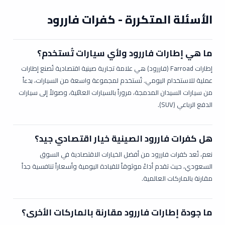
الأسئلة المتكررة - كفرات فاررود
ما هي إطارات فاررود ولأي سيارات تُستخدم؟
إطارات Farroad (فاررود) هي علامة تجارية صينية اقتصادية تُصنع إطارات
عملية للاستخدام اليومي. تُستخدم لمجموعة واسعة من السيارات، بدءاً
من سيارات السيدان المدمجة، مروراً بالسيارات العائلية، وصولاً إلى سيارات
الدفع الرباعي (SUV).
هل كفرات فاررود الصينية خيار اقتصادي جيد؟
نعم، تُعد كفرات فاررود من أفضل الخيارات الاقتصادية في السوق
السعودي، حيث تقدم أداءً موثوقاً للقيادة اليومية وأسعاراً تنافسية جداً
مقارنة بالماركات العالمية.
ما جودة إطارات فاررود مقارنة بالماركات الأخرى؟