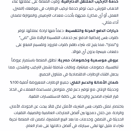
خدمة التركيب المتنقل الاحترافية:
وفرت المنصة على عملائها عناء
الذهاب للورش، حيث توفر خدمة تركيب الإطارات في موقعك (المنزل،
العمل، أو أي مكان)، مجهزة بأحدث معدات الترصيص والموازنة لضمان
أداء مثالي.
خيارات الدفع المرنة والتقسيط:
دعماً منها لراحة عملائها، توفر
كفرات بلس إمكانية الدفع عبر خدمات التقسيط الرائدة مثل "تابي"
و"تمارا"، مما يتيح لك شراء طقم كفرات فاررود وتقسيم المبلغ على
دفعات ميسرة بدون أي فوائد.
عروض موسمية وخصومات حصرية:
تطلق المنصة باستمرار عروضاً
تنافسية، خصومات مباشرة، وباقات شاملة تشمل التركيب والشحن، مما
يجعل اقتناء الإطارات الاقتصادية في متناول الجميع.
ضمان الأصالة والدعم الفني:
جميع الإطارات المعروضة أصلية 100%
وحديثة الإنتاج، مع توفير دعم فني متواصل لمساعدة العملاء في اتخاذ
قرار الشراء الصحيح والإجابة على كافة الاستفسارات التقنية.
باختصار، تمثل كفرات بلس الشريك الأمثل لكل قائد يبحث عن الجودة، الأمان،
والراحة. من خلال دمجها بين أفضل الماركات العالمية والصينية، التقنيات
الحديثة في التصفح، وخدمات ما بعد البيع المتميزة، تضمن لك المنصة تجربة
شراء لا مثيل لها تبقي سيارتك في أفضل حالاتها على مدار العام.