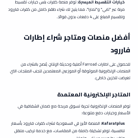
خيارات التقسيط الميسرة:
توفر منصة كفرات بلس خيارات تقسيط
مرنة عبر "تابي" و"تمارا"، مما يتيح لك شراء طقم كامل من كفرات فاررود
وتقسيم المبلغ على 4 دفعات بدون فوائد.
أفضل منصات ومتاجر شراء إطارات
فاررود
للحصول على اطارات Farroad أصلية وحديثة الإنتاج، يُنصح بالشراء من
المنصات الإلكترونية الموثوقة أو الموزعين المعتمدين لتجنب المنتجات التي
تعرضت لتخزين خاطئ.
المتاجر الإلكترونية المعتمدة
توفر المنصات الإلكترونية تجربة تسوق مريحة مع ضمان الشفافية في
الأسعار وخيارات دفع متنوعة:
Kafaratplus
:
المنصة الأبرز في السعودية لشراء كفرات فاررود بأسعار
تنافسية، توفر تشكيلة كاملة من المقاسات، مع خدمة تركيب متنقل
وتقسيط ميسر عبر تابي وتمارا.