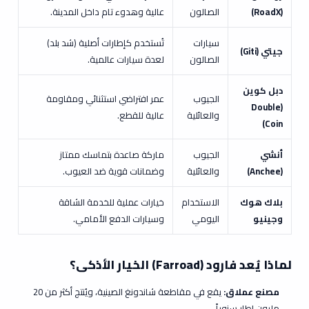
(RoadX)
الصالون
عالية وهدوء تام داخل المدينة.
سيارات
تُستخدم كإطارات أصلية (شد بلد)
جيتي (Giti)
الصالون
لعدة سيارات عالمية.
دبل كوين
الجيوب
عمر افتراضي استثنائي ومقاومة
(Double
والعائلية
عالية للقطع.
Coin)
أنشي
الجيوب
ماركة صاعدة بتماسك ممتاز
(Anchee)
والعائلية
وضمانات قوية ضد العيوب.
بلاك هوك
الاستخدام
خيارات عملية للخدمة الشاقة
وجينيو
اليومي
وسيارات الدفع الأمامي.
لماذا يُعد فارود (Farroad) الخيار الأذكى؟
مصنع عملاق:
يقع في مقاطعة شاندونغ الصينية، ويُنتج أكثر من 20
مليون إطار سنوياً.