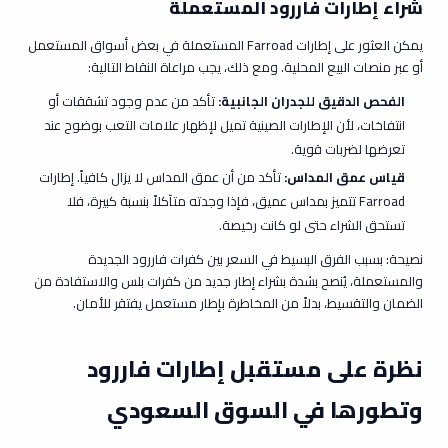
شراء إطارات فاررود المستعملة
يمكن العثور على إطارات Farroad المستعملة في بعض أسواق المستعمل
أو عبر منصات البيع المحلية. ومع ذلك، يجب مراعاة النقاط التالية:
الفحص الدقيق للجدران الجانبية:
تأكد من عدم وجود تشققات أو
انتفاخات، لأن الإطارات الصينية تميل لإظهار علامات التعب بوضوح عند
تعرضها لضربات قوية.
قياس عمق المداس:
تأكد من أن عمق المداس لا يزال كافياً. إطارات
Farroad تتميز بمداس عميق، فإذا وجدته متآكلاً بنسبة كبيرة، فلا
تستحق الشراء حتى لو كانت رخيصة.
نصيحة: بسبب الفرق البسيط في السعر بين كفرات فاررود الجديدة
والمستعملة، يُنصح بشدة بشراء إطار جديد من
كفرات بلس
والاستفادة من
الضمان والتقسيط، بدلاً من المخاطرة بإطار مستعمل يفتقر للأمان.
نظرة على مستقبل
إطارات فاررود
وتطورها في السوق السعودي