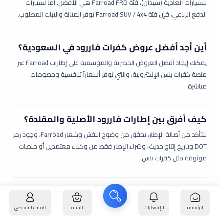
للسيارات العادية (سيدان)، فئة Farroad FRD هي الأفضل. أما لسيارات
الدفع الرباعي، فإن فئة Farroad SUV / 4x4 توفر المتانة والثبات المطلوب.
أين أجد أفضل عروض كفرات فاررود في السعودية؟
يمكنك إيجاد أفضل العروض الحصرية والموسمية على إطارات Farroad عبر
منصة
كفرات بلس
الإلكترونية، والتي توفر أسعاراً تنافسية وخصومات
مباشرة.
كيف أفرق بين إطارات فاررود الأصلية والمقلدة؟
للتأكد من أصالة الإطار، تحقق من وضوح النقش وشعار Farroad، وجود رمز
DOT وتاريخ إنتاج حديث، وشراء الإطار فقط من وكلاء معتمدين أو منصات
موثوقة مثل كفرات بلس.
هل توفر كفرات فاررود تقنية تقليل استهلاك
الوقود؟
الرئيسية
الإشعارات
السلة
الملف الشخصي
نعم، تعتمد Farroad على تصميمات مداس تقلل من مقاومة التدحرج (Low