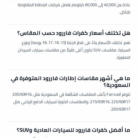
عادة بين 40,000 إلى 60,000 كيلومتر بفضل مركبات المطاط المقاومة
للتآكل.
هل تختلف أسعار كفرات فاررود حسب المقاس؟
نعم، تختلف الأسعار بناءً على قطر الجنط (15، 16، 17، 18 بوصة) ونوع
السيارة. مقاسات SUV تكون أغلى قليلاً من مقاسات سيارات السيدان
الصغيرة.
ما هي أشهر مقاسات إطارات فاررود المتوفرة في
السعودية؟
تتوفر Farroad بأغلب المقاسات الشائعة في السعودية مثل 205/60R16،
215/65R16، 225/60R17، والمقاسات الكبيرة لسيارات الدفع الرباعي مثل
265/65R17.
ما أفضل كفرات فاررود للسيارات العادية وSUV؟