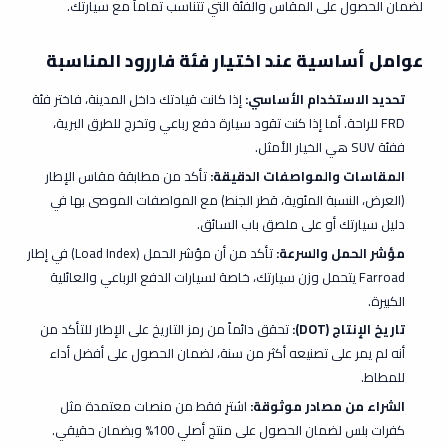
لضمان الحصول على المقاس والفئة التي تتناسب تماماً مع سيارتك.
عوامل أساسية عند اختيار فئة فاررود المناسبة
تحديد الاستخدام الأساسي:
إذا كانت قيادتك داخل المدينة، فاختر فئة
FRD للراحة. أما إذا كنت تقود سيارة دفع رباعي وتخرج للطرق البرية،
ففئة SUV هي الخيار الأمثل.
المقاسات والمواصفات الدقيقة:
تأكد من مطابقة مقاس الإطار
(العرض، النسبة المئوية، قطر الجنط) مع المواصفات الموصى بها في
دليل سيارتك أو على ملصق باب السائق.
مؤشر الحمل والسرعة:
تأكد من أن مؤشر الحمل (Load Index) في إطار
Farroad يتحمل وزن سيارتك، خاصة لسيارات الدفع الرباعي والعائلية
الكبيرة.
تاريخ الإنتاج (DOT):
تحقق دائماً من رمز التاريخ على الإطار للتأكد من
أنه لم يمر على تصنيعه أكثر من سنة، لضمان الحصول على أفضل أداء
للمطاط.
الشراء من مصادر موثوقة:
اشترِ فقط من منصات معتمدة مثل
كفرات بلس
لضمان الحصول على منتج أصلي 100% وبضمان حقيقي.