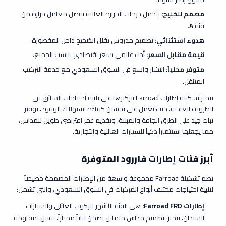
مصمم للخليج:
يتحمل درجات الحرارة العالية بفضل معامل حرارة من
فئة
A
.
هدوء استثنائي:
تصميم مدروس يقلل الضجيج داخل المقصورة.
قيمة مقابل السعر:
أداء عالمي بسعر اقتصادي يناسب الجميع.
متوفر محلياً:
انتشار واسع في السوق السعودي مع خدمة التركيب
المتنقل.
تتميز تشكيلة إطارات Farroad بتركيزها على تلبية احتياجات السائق في
الظروف العادية، حيث تعمل على تحسين كفاءة استهلاك الوقود، توفير
ثبات جيد على الطرق الجافة والمبللة، وتقديم عمر افتراضي طويل للمداس،
مما يجعلها استثماراً ذكياً للسيارات العائلية والتجارية.
أبرز فئات إطارات فاررود المتوفرة
تضم تشكيلة Farroad مجموعة واسعة من الإطارات المصممة خصيصاً
لتلبية احتياجات مختلف أنواع المركبات في السوق السعودي، والتي تشمل:
إطارات Farroad FRD
:
هي الفئة الأشهر للركوب العائلي والسيارات
السيدان، تتميز بتصميم مداس متماثل يضمن ثباتاً ممتازاً، تقليل لمقاومة