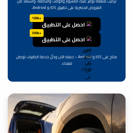
تركيب متنقلة توفر عليك المشوار والوقت والتكلفة. واستفد من
العروض الحصرية على تطبيق iOS و Android.
+100k
احصل على التطبيق
+300k
احصل على التطبيق
متاح على iOS و Android – حمله الآن وخلّ خدمة الكفرات توصل
لعندك.