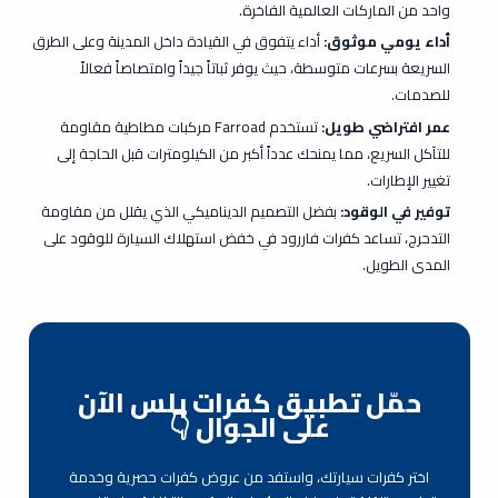
واحد من الماركات العالمية الفاخرة.
أداء يومي موثوق:
أداء يتفوق في القيادة داخل المدينة وعلى الطرق
السريعة بسرعات متوسطة، حيث يوفر ثباتاً جيداً وامتصاصاً فعالاً
للصدمات.
عمر افتراضي طويل:
تستخدم Farroad مركبات مطاطية مقاومة
للتآكل السريع، مما يمنحك عدداً أكبر من الكيلومترات قبل الحاجة إلى
تغيير الإطارات.
توفير في الوقود:
بفضل التصميم الديناميكي الذي يقلل من مقاومة
التدحرج، تساعد كفرات فاررود في خفض استهلاك السيارة للوقود على
المدى الطويل.
حمّل تطبيق كفرات بلس الآن
على الجوال 👇
اختر كفرات سيارتك، واستفد من عروض كفرات حصرية وخدمة