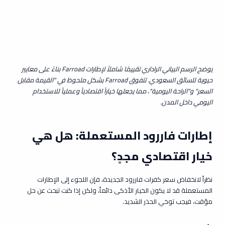
يوضح الرسم البياني الراداري تقييمًا شاملاً لإطارات Farroad بناءً على معايير
حيوية للسائق السعودي. تتفوق Farroad بشكل ملحوظ في "القيمة مقابل
السعر" و"الراحة اليومية"، مما يجعلها خياراً اقتصادياً وعملياً للاستخدام
اليومي داخل المدن.
إطارات فاررود المستعملة: هل هي
خيار اقتصادي مجدٍ؟
نظراً لانخفاض سعر كفرات فاررود الجديدة، فإن اللجوء إلى الإطارات
المستعملة قد لا يكون الخيار الأذكى دائماً، ولكن إذا كنت تبحث عن حل
مؤقت، فيجب توخي الحذر الشديد.