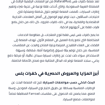
تُعد منصة
كفرات بلس (KafaratPlus)
من أبرز المنصات الرقمية الرائدة في
المملكة العربية السعودية، والتي أحدثت نقلة نوعية في تجربة شراء وتغيير
إطارات السيارات. صُممت المنصة لتوفير حلول شاملة ومبتكرة تلبي
احتياجات السائقين، حيث توفر لهم الوصول إلى أفضل العلامات التجارية
الاقتصادية والفاخرة، بما في ذلك
كفرات فاررود
، كل ذلك من خلال بضع
نقرات فقط على أجهزتهم الذكية.
ما يميز كفرات بلس ليس فقط تنوع المنتجات، بل منظومة الخدمات
المتكاملة التي تضع راحة العميل في المقام الأول. تهدف المنصة إلى
القضاء على العناء التقليدي المرتبط بزيارة المتاجر والبحث عن المقاسات
المناسبة، من خلال توفير بيئة تسوق إلكترونية آمنة، شفافة، وسهلة
الاستخدام. سواء كنت تبحث عن إطارات لسيارة سيدان عائلية، أو مركبة دفع
رباعي، ستجد المنصة توفر لك البدائل المثالية مع ضمان الأصالة الكاملة.
أبرز المزايا والعروض الحصرية في كفرات بلس
البحث الذكي حسب مواصفات السيارة:
تتيح لك المنصة البحث عن
الإطارات المناسبة ببساطة عن طريق اختيار نوع السيارة، الموديل، وسنة
الصنع، مما يضمن لك الحصول على مقاسات Farroad المطابقة تماماً
لمواصفات مصنع السيارة.