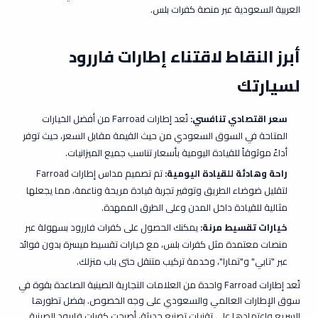
العربية السعودية عبر منصة كفرات بلس.
أبرز النقاط لاقتناء إطارات فاررود
لسيارتك
سعر اقتصادي تنافسي:
تُعد إطارات Farroad من أفضل الخيارات
المتاحة في السوق السعودي من حيث القيمة مقابل السعر، حيث توفر
أداءً موثوقاً للقيادة اليومية بأسعار تناسب جميع الميزانيات.
راحة وهادئة للقيادة اليومية:
تم تصميم مداس إطارات Farroad
لتقليل ضوضاء الطريق وتوفير تجربة قيادة مريحة وناعمة، مما يجعلها
مثالية للقيادة داخل المدن وعلى الطرق الممهدة.
خيارات تقسيط مرنة:
يمكنك الحصول على كفرات فاررود بسهولة عبر
منصات معتمدة مثل
كفرات بلس
، مع خيارات تقسيط ميسرة بدون فوائد
عبر "تابي" و"تمارا"، وخدمة تركيب متنقل حتى باب منزلك.
تُعد إطارات Farroad واحدة من العلامات التجارية الصينية الصاعدة بقوة في
سوق الإطارات العالمي والسعودي على وجه الخصوص. بفضل تطورها
السريع واعتمادها على تقنيات تصنيع حديثة، أصبحت كفرات فاررود الصينية