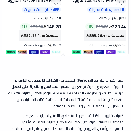
225/45R17 94W FRD26 فاررود
175/70R13 82H FRD16 فاررود
تخفيض
تخفيض
الضمان: ثلاث سنوات
الضمان: ثلاث سنوات
🛡️
🛡️
الصين
/
تاريخ 2025
الصين
/
تاريخ 2025
146.78
223.44
179.00
266.00
18
%
-
16
%
-
587.12
893.76
مجموعة من 4
:
مجموعة من 4
:
55.86
/
شهر
-
4 دفعات
36.70
/
شهر
-
4 دفعات
تعتبر كفرات
فاررود (Farroad)
الصينية من الخيارات الاقتصادية البارزة في
السوق السعودي، حيث تجمع بين
السعر المنافس والقدرة على تحمل
حرارة الصيف والظروف المناخية للمملكة
. تتوفر هذه الإطارات بنقشات
متعددة ومقاسات مختلفة لتناسب احتياجات كافة فئات السيارات من
السيدان إلى الدفع الرباعي والشاحنات الخفيفة.
كفرات فاررود - اكتشف الخيار الاقتصادي الأمثل لسيارتك مع إطارات
Farroad الصينية، تعرف على مميزات هذه الإطارات العملية، فئاتها
المتنوعة، وأفضل العروض وخدمات التقسيط للحصول عليها في المملكة