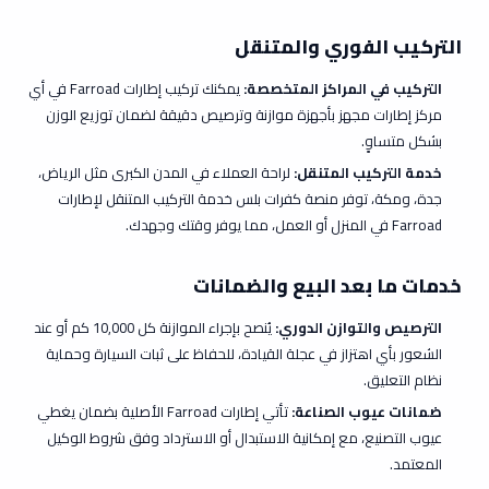
التركيب الفوري والمتنقل
التركيب في المراكز المتخصصة:
يمكنك تركيب إطارات Farroad في أي
مركز إطارات مجهز بأجهزة موازنة وترصيص دقيقة لضمان توزيع الوزن
بشكل متساوٍ.
خدمة التركيب المتنقل:
لراحة العملاء في المدن الكبرى مثل
الرياض،
جدة، ومكة
، توفر منصة
كفرات بلس
خدمة التركيب المتنقل لإطارات
Farroad في المنزل أو العمل، مما يوفر وقتك وجهدك.
خدمات ما بعد البيع والضمانات
الترصيص والتوازن الدوري:
يُنصح بإجراء الموازنة كل 10,000 كم أو عند
الشعور بأي اهتزاز في عجلة القيادة، للحفاظ على ثبات السيارة وحماية
نظام التعليق.
ضمانات عيوب الصناعة:
تأتي إطارات Farroad الأصلية بضمان يغطي
عيوب التصنيع، مع إمكانية الاستبدال أو الاسترداد وفق شروط الوكيل
المعتمد.