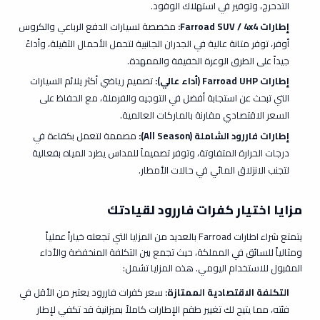
التدحرج، وتوفير في استهلاك الوقود.
إطارات Farroad SUV / 4x4
:
مخصصة لسيارات الدفع الرباعي والكروس
أوفر، توفر متانة عالية في الجدران الجانبية لتحمل الأحمال الثقيلة، وأداءً
جيداً على الطرق الوعرة الخفيفة والممهدة.
إطارات Farroad UHP (أداء عالي)
:
تصميم رياضي أكثر يلائم السيارات
التي تبحث عن استجابة أفضل في التوجيه والفرملة، مع الحفاظ على
السعر الاقتصادي مقارنة بالماركات العالمية.
إطارات فاررود الشاملة (All Season)
:
مصممة لتعمل بكفاءة في
درجات الحرارة المتفاوتة، وتوفر تصميماً للمداس يطرد المياه بفعالية
لتجنب الانزلاق المائي في حالات الأمطار.
مزايا اختيار كفرات فاررود لقيادتك
يتمتع شراء اطارات Farroad بالعديد من المزايا التي تجعله خياراً عملياً
ومثالياً للسائق في المملكة، حيث تجمع بين التكلفة المنخفضة والأداء
المقبول للاستخدام اليومي. هذه المزايا تشمل:
التكلفة الاقتصادية الممتازة:
سعر كفرات فاررود يعتبر من الأقل في
فئته، مما يتيح لك تغيير طقم الإطارات كاملاً بميزانية قد تكفي لإطار