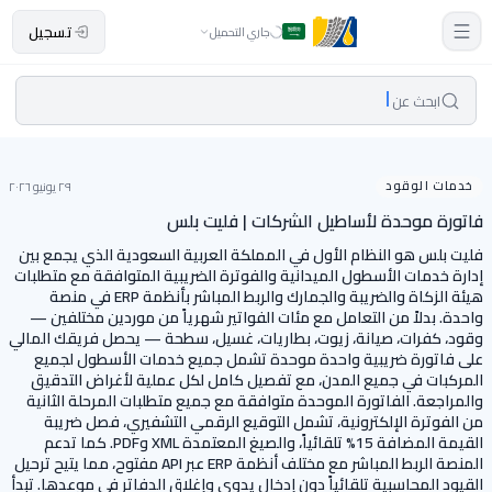
تسجيل
جاري التحميل
ابحث عن
خدمات الوقود
٢٩ يونيو ٢٠٢٦
فاتورة موحدة لأساطيل الشركات | فليت بلس
فليت بلس هو النظام الأول في المملكة العربية السعودية الذي يجمع بين
إدارة خدمات الأسطول الميدانية والفوترة الضريبية المتوافقة مع متطلبات
هيئة الزكاة والضريبة والجمارك والربط المباشر بأنظمة ERP في منصة
واحدة. بدلاً من التعامل مع مئات الفواتير شهرياً من موردين مختلفين —
وقود، كفرات، صيانة، زيوت، بطاريات، غسيل، سطحة — يحصل فريقك المالي
على فاتورة ضريبية واحدة موحدة تشمل جميع خدمات الأسطول لجميع
المركبات في جميع المدن، مع تفصيل كامل لكل عملية لأغراض التدقيق
والمراجعة. الفاتورة الموحدة متوافقة مع جميع متطلبات المرحلة الثانية
من الفوترة الإلكترونية، تشمل التوقيع الرقمي التشفيري، فصل ضريبة
القيمة المضافة 15% تلقائياً، والصيغ المعتمدة XML وPDF. كما تدعم
المنصة الربط المباشر مع مختلف أنظمة ERP عبر API مفتوح، مما يتيح ترحيل
القيود المحاسبية تلقائياً دون إدخال يدوي وإغلاق الدفاتر في موعدها. تبدأ