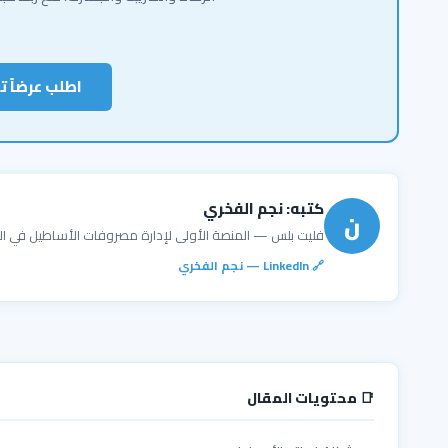
اطلب عرضاً ت
كتبه: نجم الفخري
ن
فليت بلس — المنصة الأولى لإدارة مصروفات الأساطيل في ال
🔗 LinkedIn — نجم الفخري
📑 محتويات المقال