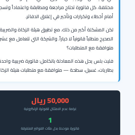
مختلفة. كل فاتورة تحتاج مراجعة ومطابقة واعتماداً وتسجيلا
أمام أخطاء وتكرارات وتأخير في إغلاق الدفاتر.
لكن المشكلة أكبر من ذلك. مع تطبيق هيئة الزكاة والضريبة و
الصحيح متطلباً قانونياً لا خياراً. والشركة التي تتعامل مع
متوافقة مع المتطلبات؟
فليت بلس يحل هذه المعادلة بالكامل: فاتورة ضريبية واح
بطاريات، غسيل، سطحة — متوافقة مع متطلبات هيئة الزكاة والضريبة و
50,000 ريال
غرامة عدم الامتثال للفوترة الإلكترونية
1
فاتورة موحدة بدل مئات الفواتير المتفرقة