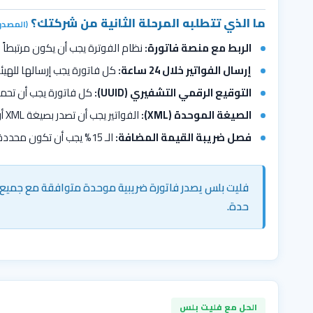
ما الذي تتطلبه المرحلة الثانية من شركتك؟
(المصدر
الربط مع منصة فاتورة:
نظام الفوترة يجب أن يكون مرتبطاً 
إرسال الفواتير خلال 24 ساعة:
كل فاتورة يجب إرسالها للهيئة خلال 24 ساعة 
التوقيع الرقمي التشفيري (UUID):
كل فاتورة يجب أن تحمل 
الصيغة الموحدة (XML):
الفواتير يجب أن تصدر بصيغة XML أو PDF/A-3 المعتمدة من الهيئة
فصل ضريبة القيمة المضافة:
الـ 15% يجب أن تكون محددة بوضوح في كل فاتورة
فليت بلس يصدر فاتورة ضريبية موحدة متوافقة مع جميع ه
حدة.
الحل مع فليت بلس