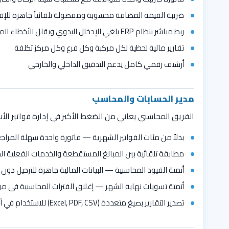
ضريبة القيمة المضافة محسوبة ومفصولة تلقائياً جاهزة للإقر
ربط مباشر بنظام ERP يلغي الإدخال اليدوي ويقلل الأخطاء المحاسبية
تقارير مالية لحظية لكل مركبة وكل فرع وكل مركز تكلفة
أرشيف رقمي كامل يدعم التدقيق الداخلي والخارجي
مدير الحسابات والمحاسب
الفريق المحاسبي يعاني من الضغط الأكبر في إدارة فواتير ال
بدلاً من مئات الفواتير الشهرية — فاتورة واحدة سهلة المراج
مطابقة تلقائية بين المبالغ المستقطعة والخدمات الفعلية ا
أتمتة القيود المحاسبية — البيانات المالية جاهزة للترحيل دون
أتمتة تسويات نهاية الشهر — إغلاق الفترات المحاسبية في 
تصدير التقارير بصيغ متعددة (Excel, PDF, CSV) للاستخدام في أي نظام