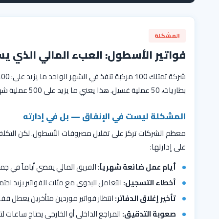
المشكلة
فواتير الأسطول: العبء المالي الذي
بطاريات، 50 عملية غسيل. هذا يعني ما يزيد على 500 عملية شهرية — كل واحدة منها فاتورة مستقلة من مورد مستقل.
المشكلة ليست في الإنفاق — بل في إدارته
معظم الشركات تركز على تقليل مصروفات الأسطول. لكن التكلف
على إدارتها:
أيام عمل ضائعة شهرياً:
الفريق المالي يقضي أياماً في جم
أخطاء التسجيل:
التعامل اليدوي مع مئات الفواتير يزيد احت
تأخير إغلاق الدفاتر:
انتظار فواتير موردين متأخرين يعطل قف
صعوبة التدقيق:
المراجع الداخلي أو الخارجي يحتاج ساعات ل