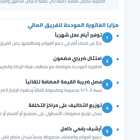
الفاتورة تتضمن تفصيلاً دقيقاً لكل عملية لأغراض التدقيق والمر
مزايا الفاتورة الموحدة للفريق المالي
توفير أيام عمل شهرياً
1
بدلاً من قضاء أيام في جمع الفواتير ومطابقتها، يصل ال
امتثال ضريبي مضمون
2
الفاتورة الموحدة متوافقة مع متطلبات هيئة الزكاة والضري
فصل ضريبة القيمة المضافة تلقائياً
3
نسبة الـ 15% محسوبة ومفصولة تلقائياً وجاهزة للإقرار الضريبي دون أي حسابات يدوية.
توزيع التكاليف على مراكز التكلفة
4
يمكن توزيع مصروفات الأسطول على مشاريع أو أقسام أو فرو
أرشيف رقمي كامل
5
جميع الفواتير والعمليات محفوظة رقمياً بشكل منظم قابل 