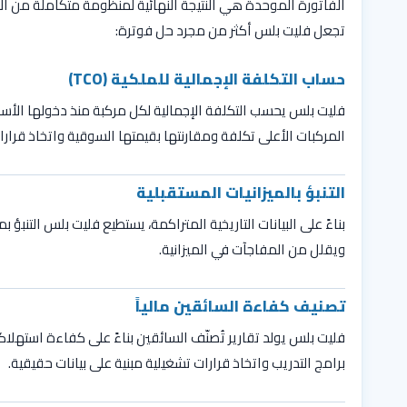
الفاتورة الموحدة هي النتيجة النهائية لمنظومة متكاملة من الأد
تجعل فليت بلس أكثر من مجرد حل فوترة:
حساب التكلفة الإجمالية للملكية (TCO)
فليت بلس يحسب التكلفة الإجمالية لكل مركبة منذ دخولها الأسطو
المركبات الأعلى تكلفة ومقارنتها بقيمتها السوقية واتخاذ قرارا
التنبؤ بالميزانيات المستقبلية
بناءً على البيانات التاريخية المتراكمة، يستطيع فليت بلس التن
ويقلل من المفاجآت في الميزانية.
تصنيف كفاءة السائقين مالياً
فليت بلس يولد تقارير تُصنّف السائقين بناءً على كفاءة استهلاك
برامج التدريب واتخاذ قرارات تشغيلية مبنية على بيانات حقيقية.