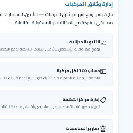
إدارة وثائق المركبات
فليت بلس يتتبع انتهاء وثائق المركبات — التأمين، الاستمارة
مما يقي الشركة من المخالفات والمسؤولية القانونية.
📈
التنبؤ بالميزانية
توقع مصروفات الأسطول بناءً على البيانات التاريخية لدعم التخطي
💵
حساب TCO لكل مركبة
التكلفة الإجمالية للملكية منذ الشراء حتى البيع لدعم قرارات الاست
📋
إدارة مراكز التكلفة
توزيع مصروفات الأسطول على مشاريع وأقسام محددة تلقائياً
🏆
تقارير المناقصات