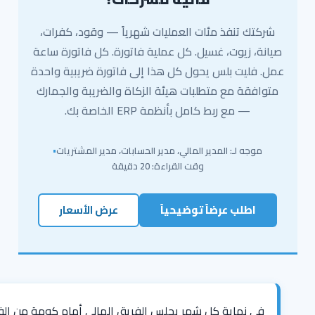
شركتك تنفذ مئات العمليات شهرياً — وقود، كفرات،
صيانة، زيوت، غسيل. كل عملية فاتورة. كل فاتورة ساعة
عمل. فليت بلس يحول كل هذا إلى فاتورة ضريبية واحدة
متوافقة مع متطلبات هيئة الزكاة والضريبة والجمارك
— مع ربط كامل بأنظمة ERP الخاصة بك.
موجه لـ: المدير المالي، مدير الحسابات، مدير المشتريات
•
وقت القراءة: 20 دقيقة
اطلب عرضاً توضيحياً
عرض الأسعار
في نهاية كل شهر يجلس الفريق المالي أمام كومة من الف