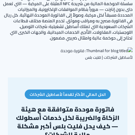
سلسلة الحوكمة المالية من شريحة NFC المثبتة على المركبة — التي تعمل
حتى بدون إنترنت — مروراً بنظام الموافقات الإلكترونية، والميزانيات
المحددة مسبقاً لكل مركبة، وصولاً إلى الفاتورة الموحدة النهائية. كل ريال
في الفاتورة مصرح به ومراقب وموثق. تخدم المنصة مختلف قطاعات
الشركات السعودية التي تمتلك أساطيل تشغيلية: شركات التوصيل،
اللوجستيات، المقاولات، التأجير، الخدمات الميدانية، والجهات الكبرى التي
تحتاج إلى حوكمة عالية وامتثال ضريبي مضمون.
الحل المالي الأكثر تقدماً لأساطيل الشركات
فاتورة موحدة متوافقة مع هيئة
الزكاة والضريبة لكل خدمات أسطولك
— كيف يحل فليت بلس أكبر مشكلة
مالية للشركات؟