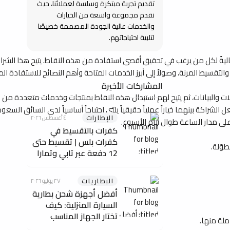
تقديم تجربة مبتكرة وسلسة لعملائنا، حيث
نقدم مجموعة واسعة من الخيارات
والخدمات عالية الجودة المصممة خصيصًا
لتلبية احتياجاتهم.
ليةً لكل من يرغب في تحقيق أقصى استفادة من هذه النقاط. يتيح هذا الشراك
سيط المرنة، وصولاً إلى أبرز الخدمات المتاحة وأهم النصائح للاستفادة الم
المشاركات الأخيرة
كة بينهما خياراً عملياً حقيقياً يلبّي احتياجاً أساسياً لدى السائق السعو
الإطارات
٤ أغسطس ٢٠٢٦
ى مدار الساعة طوال أيام الأسبوع.
كفرات بالتقسيط في
كفرات بلس | تقسيط حتى
وّلة.
12 دفعة عبر تابي وتمارا
البطاريات
٢٧ يوليو ٢٠٢٦
أفضل أجهزة شحن بطارية
السيارة المنزلية: كيف
تختار الجهاز المناسب
ملة منها.