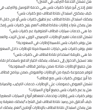
هل تشمل الخدمة التركيب في المنزل؟
نعم، إحدى أبرز مزايا كفرات بلس هي خدمة التوصيل والتركيب في
كيف يمكنني استبدال نقاط قطاف مع كفرات بلس؟
يمكنك استبدال نقاط قطاف عبر تطبيق كفرات بلس أو من خلال الف
هل يمكن شراء إطارات بنقاط قطاف؟نعم، يتيح كفرات بلس إمكاني
ما هي خدمات سيارات قطاف المتوفرة عبر كفرات بلس؟
تشمل الخدمات تغيير الإطارات، الترصيص، الوزن، تبديل الزيت، وا
هل يوفر كفرات بلس تقسيط إطارات في السعودية؟
نعم، يوفر كفرات بلس خيارات تقسيط مرنة للإطارات داخل السعودية تصل حتى 12 شهر عبر مزود
ما هي طريقة استخدام نقاط قطاف في كفرات بلس؟
بعد تسجيل الدخول إلى حسابك، يمكنك اختيار الدفع باستخدام نقاط 
هل جميع الإطارات متاحة ضمن برنامج قطاف السعودية؟
تتوفر مجموعة كبيرة من الإطارات والعروض ضمن برنامج قطاف ال
ما أبرز عروض كفرات بلس مع قطاف؟
تشمل العروض خصومات على الإطارات، خدمات التركيب، والصيانة م
هل يدعم كفرات بلس جميع أنواع السيارات؟
يوفر كفرات بلس إطارات وخدمات لمعظم أنواع السيارات الصغيرة 
كيف أتحقق من رصيد نقاط قطاف قبل الشراء؟يمكنك معرفة رصيد نقاط قطاف من خلال تطبيق mystc
هل يمكن استبدال نقاط قطاف بالإطارات أونلاين؟نعم، يمكنك اس