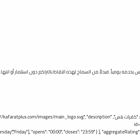
يومياً. فبدلاً من السماح لهذه النقاط بالتراكم دون استثمار أو انتهاء ص
id
ay"], "opens": "00:00", "closes": "23:59" } ], "aggregateRating": { "@ty