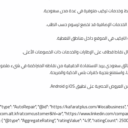
قسيط، وخدمات تركيب متوفرة في عدة مدن سعودية.
التركيب في الموقع داخل مناطق التغطية.
نقاط قطاف على الإطارات والخدمات ذات الخصومات الأعلى.
 سعودي يريد الاستفادة الحقيقية من نقاطه المتراكمة في شيء ملموس يخدمه 
جها، واستمتع بتجربة كفرات بلس الذكية والمريحة.
 الحصرية على تطبيق iOS و Android.
بيق – iOS
=com.alt.kfratcomcustomer&hl=ar", "https://www.linkedin.com/
pe": "AggregateRating", "ratingValue": "4.9", "ratingCount": 2500, "revi