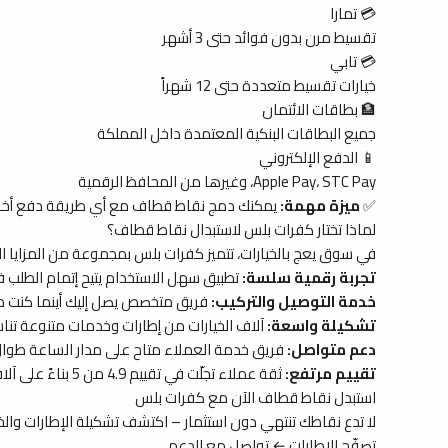
💳 تمارا
تقسيط مرن بدون فوائد حتى 3 أشهر
💳 تابي
خيارات تقسيط متعددة حتى 12 شهراً
🏦 بطاقات الائتمان
جميع البطاقات البنكية المعتمدة داخل المملكة
📱 الدفع الإلكتروني
Apple Pay، STC Pay، وغيرها من المحافظ الرقمية
✅
ميزة مهمة:
يمكنك دمج نقاط قطاف مع أي طريقة دفع أخرى، 
لماذا تختار كفرات بلس لاستبدال نقاط قطاف؟
في سوق يعج بالخيارات، تتميز كفرات بلس بمجموعة من المزايا ال
تجربة رقمية سلسة:
تطبيق سهل الاستخدام يتيح إتمام الطلب 
خدمة التوصيل والتركيب:
فريق متخصص يصل إليك أينما كنت داخ
تشكيلة واسعة:
آلاف الخيارات من إطارات وخدمات متنوعة تناسب
دعم متواصل:
فريق خدمة العملاء متاح على مدار الساعة طوال
تقييم مرتفع:
ثقة عملاء تجلّت في تقييم 4.9 من 5 بناءً على آلاف التقييمات الحقيقية.
استبدل نقاط قطاف الآن مع كفرات بلس
لا تدع نقاطك تنتهي دون استثمار – اكتشف تشكيلة الإطارات والخد
تصفّح الإطارات ← تواصل مع الدعم