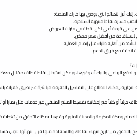
 أبرز النصائح التي يوصي بها خبراء المنصة:
 لتجنب خسارة نقاط منتهية الصلاحية.
ل على قيمة أعلى لكل نقطة في فترات العروض.
لى للاستفادة من أفضل سعر ممكن.
لتأكد من أهلية طلبك قبل إتمام العملية.
ت لاحقة مع فريق الدعم.
ات؟
والدفع الرباعي والبيك أب وغيرها، ويمكن استبدال نقاط قطاف مقابل معظ
تجارية. يمكنك الاطلاع على التفاصيل الدقيقة مباشرةً عبر تطبيق كفرات بلس ع
اً أو كلياً مع إمكانية تقسيط المبلغ المتبقي عبر خدمات مثل تمارا أو تابي حتى 
ام ومكة المكرمة والمدينة المنورة وغيرها. يمكنك التحقق من تغطية خدمة
ح بالتحقق من تاريخ انتهاء نقاطك والاستفادة منها قبل انتهائها لتجنب خسار