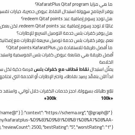
ما هي مزايا KafaratPlus Qitaf program؟
يوفر البرنامج سهولة استبدال النقاط، عروض حصرية، خيارات ت
هل توجد رسوم إضافية عند redeem Qitaf points؟
غالبًا لا توجد رسوم إضافية عند redeem Qitaf points، لكن بعض الخدمات الإضافية قد تخضع لرسوم حسب الطلب.
هل يوفر كفرات بلس خدمة التوصيل السريع للإطارات؟
نعم، يوفر كفرات بلس خدمة توصيل سريعة للإطارات مع إمكانية 
ما أفضل طريقة للاستفادة من Qitaf points KafaratPlus؟
أفضل طريقة هي متابعة عروض كفرات بلس الموسمية واستبدال 
الخلاصة
يمثّل استبدال
نقاط قطاف مع كفرات بلس
فرصة ذكية لكل سائق
ابدأ الآن بتفقّد رصيد نقاطك، واختر الإطارات أو الخدمة التي تحتا
حمّل تطبيقنا الآن على الجوال 👇
تتبّع طلباتك بسهولة، احجز خدمات الكفرات خلال ثواني، واستفد من العروض
+100k
احصل على التطبيق – Android
+300k
احصل على التط
متاح على iOS و Android – حمله الآن وخلّ خدمة الكفرات توصل لعندك.
company/kafaratplus-%D9%83%D9%81%D8%B1%D8%A7%D8%AA-
ewCount": 2500, "bestRating": "5", "worstRating": "1" } } ] }