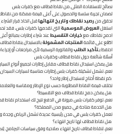
نصائح للاستفادة المثلى من نقاط قطاف مع كفرات بلس
لضمان تجربة سلسة والحصول على أعلى قيمة ممكنة من نقاطك، إليك
تحقق من
رصيد نقاطك وتاريخ انتهائها
قبل اتخاذ قرار الشراء
استغل
العروض الموسمية
التي تقدمها كفرات بلس، فقد تحص
ادمج نقاطك مع
خيارات التقسيط
عند شراء إطارات بمبالغ أع
اطّلع على قائمة
المنتجات المشمولة
بالاستبدال بنقاط قطاف ل
احتفظ بـ
تأكيد الطلب
والفاتورة الرسمية لأي مراجعات أو إجراءا
أسئلة شائعة حول نقاط قطاف وكفرات بلس
هل يمكن استبدال نقاط قطاف مقابل إطارات لجميع أنواع السيار
نعم، تشمل تشكيلة كفرات بلس إطارات مناسبة لسيارات السيدان 
كم نقطة أحتاج لاستبدال إطار واحد؟
تختلف قيمة النقاط المطلوبة حسب نوع الإطار ومقاسه والعلامة ال
هل يمكن دمج نقاط قطاف مع التقسيط؟
نعم، توفر كفرات بلس مرونة في الدفع تتيح لك استخدام نقاط قطاف جزئي
هل الخدمة متاحة في جميع مدن المملكة؟
تعمل كفرات بلس في مدن رئيسية عديدة تشمل الرياض وجدة والدم
هل نقاط قطاف لها تاريخ انتهاء؟
نعم، لنقاط قطاف تاريخ انتهاء صلاحية وفق سياسات البرنامج. يُنص