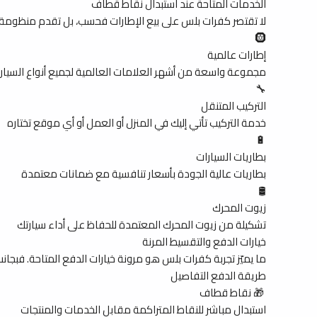
الخدمات المتاحة عند استبدال نقاط قطاف
لا تقتصر كفرات بلس على بيع الإطارات فحسب، بل تقدم منظومة
🛞
إطارات عالمية
مجموعة واسعة من أشهر العلامات العالمية لجميع أنواع السيار
🔧
التركيب المتنقل
خدمة التركيب تأتي إليك في المنزل أو العمل أو أي موقع تختاره
🔋
بطاريات السيارات
بطاريات عالية الجودة بأسعار تنافسية مع ضمانات معتمدة
🛢️
زيوت المحرك
تشكيلة من زيوت المحرك المعتمدة للحفاظ على أداء سيارتك
خيارات الدفع والتقسيط المرنة
ما يميّز تجربة كفرات بلس هو مرونة خيارات الدفع المتاحة. فبج
طريقة الدفع التفاصيل
🎁 نقاط قطاف
استبدال مباشر للنقاط المتراكمة مقابل الخدمات والمنتجات