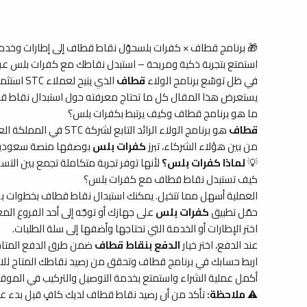
🎁 برنامج قطاف × كفرات بلسحوّل نقاط قطاف إلى إطارات وخد
استمتع بتجربة ذكية ومريحة – استبدل نقاطك مع كفرات بلس عبر 
في ظل توسّع برنامج الولاء
قطاف
الذي يتيح لعملاء STC استثمار نقاطهم المتراكمة في خدمات يومية متنوعة، باتت
يستعرض هذا المقال كل ما تحتاج معرفته حول استبدال نقاط قطاف م
ما هو برنامج قطاف وكيف يرتبط بكفرات بلس؟
قطاف
هو برنامج الولاء الرائد التابع لشركة STC في المملكة العربية السعودية، يمنح مشتركيه نقاطاً مكافئة مقابل استخدام خدمات الاتصالات والبيانات، ثم يتيح لهم استبدال هذه النقاط بمنتجات وخدمات متعددة من شركاء البرنامج.
من بين هؤلاء الشركاء، تبرز
كفرات بلس
بوصفها منصة سعودية متخ
💡
لماذا كفرات بلس؟
لأنها توفر تجربة متكاملة تجمع بين ال
كيف تستبدل نقاط قطاف مع كفرات بلس؟
العملية أسهل مما تتخيل. يمكنك استبدال نقاط قطاف بخطوات بسي
حمّل تطبيق
كفرات بلس
على جهازك أو توجّه إلى أحد الفروع ال
اختر الإطارات أو الخدمة التي تحتاجها وأضفها إلى سلة الطلبات.
عند الدفع، اختر خيار
الدفع بنقاط قطاف
ضمن طرق الدفع المتاح
اربط حسابك في برنامج قطاف وتحقق من رصيد نقاطك المتاح للاس
أكمل عملية الشراء واستمتع بخدمة التوصيل والتركيب في الموقع 
⚠️
ملاحظة:
تأكد من أن رصيد نقاط قطاف لديك كافٍ قبل بدء عملي