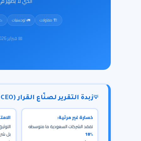
الذي لا يظهر ف
🏗️ مقاولات
🚛 لوجستيات
📉
📅 فبراير 2026
زبدة التقرير لصنّاع القرار (CFO / CEO)
💡
خسارة غير مرئية:
الامتث
تفقد الشركات السعودية ما متوسطه
التوثيق
18%
بل شر