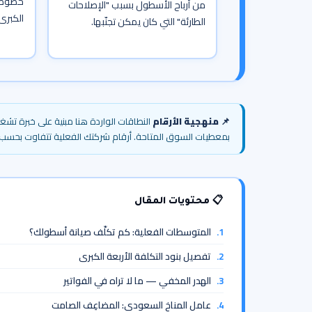
خصوصاً
من أرباح الأسطول بسبب "الإصلاحات
الكبرى
الطارئة" التي كان يمكن تجنّبها.
📌 منهجية الأرقام
النطاقات الواردة هنا مبنية على خبرة ت
بمعطيات السوق المتاحة. أرقام شركتك الفعلية تتفاوت بحس
📋 محتويات المقال
المتوسطات الفعلية: كم تكلّف صيانة أسطولك؟
تفصيل بنود التكلفة الأربعة الكبرى
الهدر المخفي — ما لا تراه في الفواتير
عامل المناخ السعودي: المضاعِف الصامت