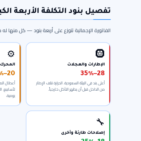
تفصيل بنود التكلفة الأربعة الك
الفاتورة الإجمالية تتوزع على أربعة بنود — كل منها له
⚙️
🛞
الإطارات والعجلات
المحرك 
20–28%
28–35%
أعلى بند في البيئة السعودية. الحرارة تتلف الإطار
أعطال المح
من الداخل قبل أن يظهر التآكل خارجياً.
لأسابيع. ا
يومية.
🔧
إصلاحات طارئة وأخرى