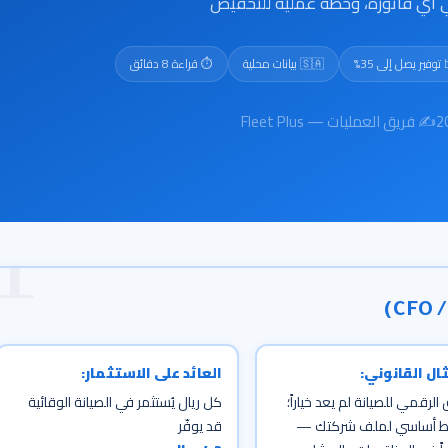
الذي لا يظهر في أي فاتورة، وخطة
⏱️ قراءة 8 دقائق
🇸🇦 بيانات محلية
📉 توفير يصل إلى 3
✍️ فريق العمليات — Fleet Plus

العائد على الاستثمار:
الامتثال الق
كل ريال يُستثمر في الصيانة الوقائية
التوثيق الرقمي للصيانة لم يعد 
قد يوفّر
بل شرط أساسي لملف شر