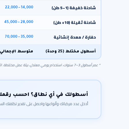
شاحنة خفيفة (1–5 طن)
14,000 – 22,000
شاحنة ثقيلة (10+ طن)
28,000 – 45,000
حفارة / معدة إنشائية
35,000 – 70,000
أسطول مختلط (25 وحدة)
متوسط الإجمالي 
* عمر أسطول 3–7 سنوات، استخدام يومي معتدل، بيئة عمل مختلطة. الأرقام تتفاوت حسب ظروف شركتك.
أسطولك في أي نطاق؟ احسب رقمك
أدخل عدد مركباتك وأنواعها واحصل على تقدير تكلفتك السنو