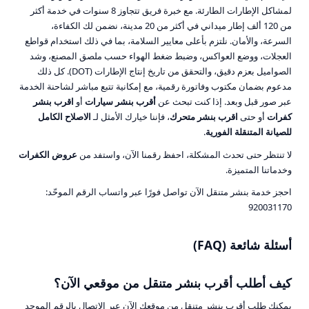
لمشاكل الإطارات الطارئة. مع خبرة فريق تتجاوز 8 سنوات في خدمة أكثر
من 120 ألف إطار ميداني في أكثر من 20 مدينة، نضمن لك الكفاءة،
السرعة، والأمان. نلتزم بأعلى معايير السلامة، بما في ذلك استخدام قواطع
العجلات، ووضع العواكس، وضبط ضغط الهواء حسب ملصق المصنع، وشد
الصواميل بعزم دقيق، والتحقق من تاريخ إنتاج الإطارات (DOT). كل ذلك
مدعوم بضمان مكتوب وفاتورة رقمية، مع إمكانية تتبع مباشر لشاحنة الخدمة
عبر صور قبل وبعد. إذا كنت تبحث عن
أقرب بنشر سيارات
أو
اقرب بنشر
كفرات
أو حتى
اقرب بنشر متحرك
، فإننا خيارك الأمثل لـ
الاصلاح الكامل
للصيانة المتنقلة الفورية
.
لا تنتظر حتى تحدث المشكلة، احفظ رقمنا الآن، واستفد من
عروض الكفرات
وخدماتنا المتميزة.
احجز خدمة بنشر متنقل الآن
تواصل فورًا عبر واتساب
الرقم الموحّد:
920031170
أسئلة شائعة (FAQ)
كيف أطلب أقرب بنشر متنقل من موقعي الآن؟
يمكنك طلب أقرب بنشر متنقل من موقعك الآن عبر الاتصال بالرقم الموحد