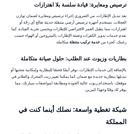
ترصيص ومعايرة: قيادة سلسة بلا اهتزازات
بعد تبديل الإطارات، من الضروري إجراء ترصيص ومعايرة لضمان توازن
العجلات. نستخدم أجهزة ترصيص أرضي متنقلة حديثة تعالج أي رجّة أو
اهتزازات، مما يطيل العمر الافتراضي للإطارات ويحسن تجربة القيادة. كما
نقدم خدمات تدوير الكفرات وتعبئة الإطارات بالنيتروجين أو الهواء حسب
رغبتك، كجزء من
خدمة تركيب متنقلة
متكاملة.
بطاريات
وزيوت
عند الطلب: حلول صيانة متكاملة
بالإضافة إلى خدمات الإطارات، نوفر أيضًا فحصًا للبطارية وإمكانية شحنها أو
تبديلها ببطارية جديدة مع ضمان. كما يمكننا تغيير زيت المحرك والفلاتر في
موقعك، باستخدام زيوت عالية الجودة ومطابقة لمواصفات سيارتك، مما
يوفر لك وقتًا وجهدًا كبيرين.
شبكة تغطية واسعة: نصلك أينما كنت في
المملكة