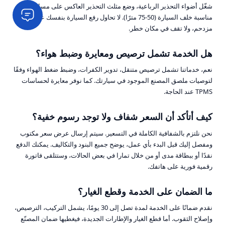
شغّل أضواء التحذير الرباعية، وضع مثلث التحذير العاكس على مسافة
مناسبة خلف السيارة (50-75 مترًا). لا تحاول رفع السيارة بنفسك على طريق
مزدحم، ولا تقف في مكان خطر.
هل الخدمة تشمل ترصيص ومعايرة وضبط هواء؟
نعم، خدماتنا تشمل ترصيص متنقل، تدوير الكفرات، وضبط ضغط الهواء وفقًا
لتوصيات ملصق المصنع الموجود في سيارتك. كما نوفر معايرة لحساسات
TPMS عند الحاجة.
كيف أتأكد أن السعر شفاف ولا توجد رسوم خفية؟
نحن نلتزم بالشفافية الكاملة في التسعير. سيتم إرسال عرض سعر مكتوب
ومفصل إليك قبل البدء بأي عمل، يوضح جميع البنود والتكاليف. يمكنك الدفع
نقدًا أو ببطاقة مدى أو من خلال تمارا في بعض الحالات، وستتلقى فاتورة
رقمية فورية على هاتفك.
ما الضمان على الخدمة وقطع الغيار؟
نقدم ضمانًا على الخدمة لمدة تصل إلى 30 يومًا، يشمل التركيب، الترصيص،
وإصلاح الثقوب. أما قطع الغيار والإطارات الجديدة، فيغطيها ضمان المصنّع