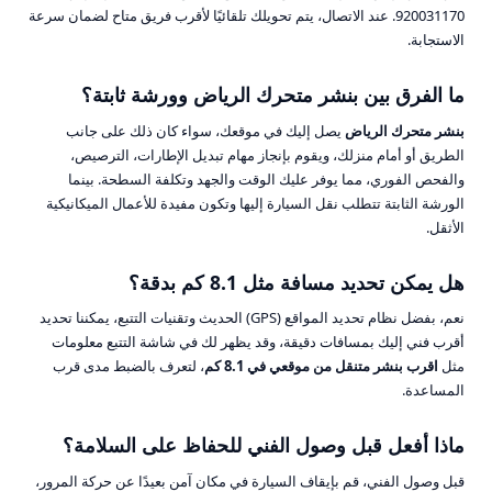
920031170. عند الاتصال، يتم تحويلك تلقائيًا لأقرب فريق متاح لضمان سرعة
الاستجابة.
ما الفرق بين بنشر متحرك الرياض وورشة ثابتة؟
بنشر متحرك الرياض
يصل إليك في موقعك، سواء كان ذلك على جانب
الطريق أو أمام منزلك، ويقوم بإنجاز مهام تبديل الإطارات، الترصيص،
والفحص الفوري، مما يوفر عليك الوقت والجهد وتكلفة السطحة. بينما
الورشة الثابتة تتطلب نقل السيارة إليها وتكون مفيدة للأعمال الميكانيكية
الأثقل.
هل يمكن تحديد مسافة مثل 8.1 كم بدقة؟
نعم، بفضل نظام تحديد المواقع (GPS) الحديث وتقنيات التتبع، يمكننا تحديد
أقرب فني إليك بمسافات دقيقة، وقد يظهر لك في شاشة التتبع معلومات
مثل
اقرب بنشر متنقل من موقعي في 8.1 كم
، لتعرف بالضبط مدى قرب
المساعدة.
ماذا أفعل قبل وصول الفني للحفاظ على السلامة؟
قبل وصول الفني، قم بإيقاف السيارة في مكان آمن بعيدًا عن حركة المرور،