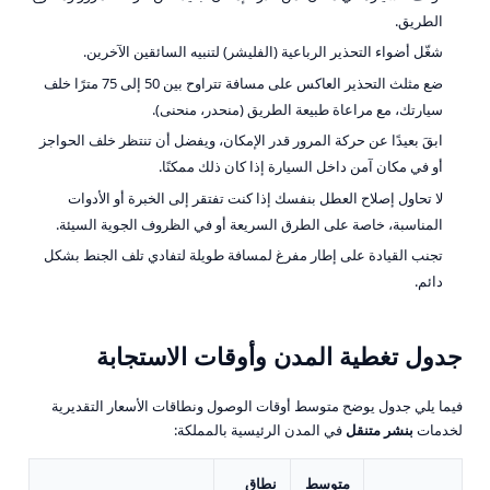
الطريق.
شغّل أضواء التحذير الرباعية (الفليشر) لتنبيه السائقين الآخرين.
ضع مثلث التحذير العاكس على مسافة تتراوح بين 50 إلى 75 مترًا خلف
سيارتك، مع مراعاة طبيعة الطريق (منحدر، منحنى).
ابقَ بعيدًا عن حركة المرور قدر الإمكان، ويفضل أن تنتظر خلف الحواجز
أو في مكان آمن داخل السيارة إذا كان ذلك ممكنًا.
لا تحاول إصلاح العطل بنفسك إذا كنت تفتقر إلى الخبرة أو الأدوات
المناسبة، خاصة على الطرق السريعة أو في الظروف الجوية السيئة.
تجنب القيادة على إطار مفرغ لمسافة طويلة لتفادي تلف الجنط بشكل
دائم.
جدول تغطية المدن وأوقات الاستجابة
فيما يلي جدول يوضح متوسط أوقات الوصول ونطاقات الأسعار التقديرية
لخدمات
بنشر متنقل
في المدن الرئيسية بالمملكة:
متوسط
نطاق