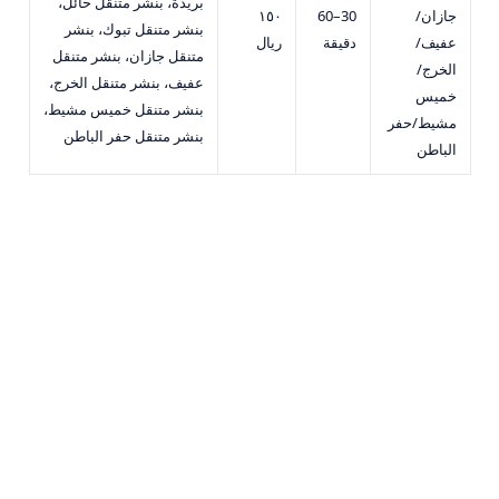
بريدة، بنشر متنقل حائل،
جازان/
30–60
١٥٠
بنشر متنقل تبوك، بنشر
عفيف/
دقيقة
ريال
متنقل جازان، بنشر متنقل
الخرج/
عفيف، بنشر متنقل الخرج،
خميس
بنشر متنقل خميس مشيط،
مشيط/حفر
بنشر متنقل حفر الباطن
الباطن