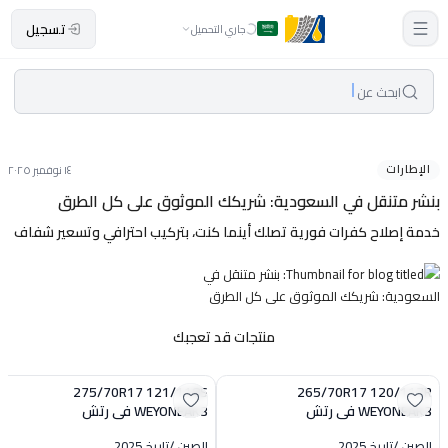
تسجيل
جاري التحميل
ابحث عن
الإطارات
١٤ نوفمبر ٢٠٢٥
بنشر متنقل في السعودية: شريكك الموثوق على كل الطرق
خدمة إصلاح كفرات فورية تصلك أينما كنت، بتركيب احترافي وتسعير شفاف
منتجات قد تعجبك
275/70R17 121/118S
265/70R17 120/117R
WEYONEAK3 في رتش
WEYONEAK3 في رتش
الصين
/
تاريخ 2025
الصين
/
تاريخ 2025