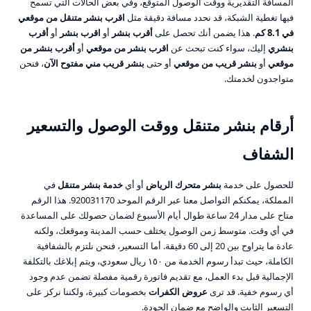
المسافة التقديرية ووقت الوصول المتوقع، وفي بعض الحالات التي تسمح
فيها تغطية الشبكة، قد نحدد مسافة دقيقة مثل
اقرب بنشر متنقل من موقعي
في 8.1 كم
. هذا يضمن أنك تحصل على
أقرب بنشر
أو
اقرب بنشر
أو
أقرب
بنشري
إليك، سواء كنت تبحث عن
اقرب بنشر من موقعي
أو
أقرب بنشر من
موقعي
أو
بنشر قريب من موقعي
أو حتى
بنشر قريب مني مفتوح الآن
، فنحن
متواجدون لخدمتك.
أرقام بنشر متنقل ووقت الوصول والتسعير
الشفاف
للحصول على خدمة
بنشر متحرك الرياض
أو أي
خدمة بنشر متنقل
في
المملكة، يمكنكم التواصل معنا عبر الرقم الموحد 920031170. هذا الرقم
متاح على مدار 24 ساعة طوال أيام الأسبوع لضمان حصولك على المساعدة
في أي وقت. متوسط زمن الوصول يختلف حسب المدينة وموقعك، ولكنه
عادة ما يتراوح بين 20 إلى 60 دقيقة. أما التسعير، فنحن نلتزم بالشفافية
الكاملة، حيث تبدأ رسوم الخدمة من ١٥٠ ريال سعودي، ويتم إبلاغك بالتكلفة
الإجمالية قبل بدء العمل، مع تقديم فاتورة رقمية مفصلة تضمن عدم وجود
أي رسوم خفية. قد ترى
عروض الكفرات
بخصومات كبيرة، ولكننا نركز على
التسعير الثابت والواضح مع ضمان الجودة.