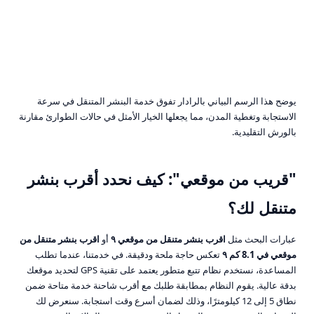
يوضح هذا الرسم البياني بالرادار تفوق خدمة البنشر المتنقل في سرعة
الاستجابة وتغطية المدن، مما يجعلها الخيار الأمثل في حالات الطوارئ مقارنة
بالورش التقليدية.
"قريب من موقعي": كيف نحدد أقرب بنشر
متنقل لك؟
عبارات البحث مثل
اقرب بنشر متنقل من موقعي ٩
أو
اقرب بنشر متنقل من
موقعي في 8.1 كم ٩
تعكس حاجة ملحة ودقيقة. في خدمتنا، عندما تطلب
المساعدة، نستخدم نظام تتبع متطور يعتمد على تقنية GPS لتحديد موقعك
بدقة عالية. يقوم النظام بمطابقة طلبك مع أقرب شاحنة خدمة متاحة ضمن
نطاق 5 إلى 12 كيلومترًا، وذلك لضمان أسرع وقت استجابة. سنعرض لك