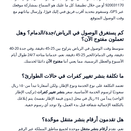
920031170 أو من خلال تطبيقنا. كل ما عليك هو السماح بمشاركة موقعك
عبر GPS، وسنقوم بتحديد أقرب فريق فني إليك فورًا، وإرسال بياناتهم مع
وقت الوصول المتوقع.
كم يستغرق الوصول في الرياض/جدة/الدمام؟ وهل
تعملون مفتوح الآن؟
متوسط وقت الوصول في الرياض يتراوح بين 25-45 دقيقة، وفي جدة 20-40
دقيقة، وفي الدمام/الخبر 25-45 دقيقة. نعم، خدماتنا متاحة 24/7 طوال أيام
الأسبوع والعطل الرسمية، مما يعني أننا
مفتوح الآن
دائمًا لخدمتك.
ما تكلفة بنشر تغيير كفرات في حالات الطوارئ؟
تعتمد التكلفة على نوع الخدمة ونوع الإطار، ولكن أسعارنا تبدأ من١٥٠ ريال
سعوديًا لرسوم الخدمة الأساسية. سعر
بنشر تغيير كفرات
(تركيب الإطار
الواحد) يبدأ من ٢٤ ريال في محل (بدون قيمة الإطار نفسه). يتم إبلاغك
بالتكلفة الإجمالية شفافة قبل بدء العمل، ولا توجد أي رسوم خفية.
هل تقدمون أرقام بنشر متنقل موحّدة؟
نعم، نقدم
أرقام بنشر متنقل
موحدة لجميع مناطق المملكة عبر الرقم