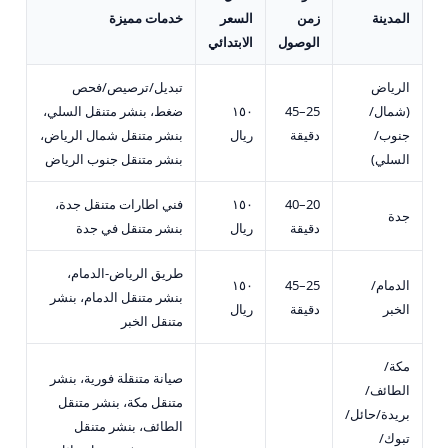
المدينة
زمن
السعر
خدمات مميزة
الوصول
الابتدائي
الرياض
تبديل/ترصيص/فحص
(شمال/
25–45
١٥٠
ضغط، بنشر متنقل السلي،
جنوب/
دقيقة
ريال
بنشر متنقل شمال الرياض،
السلي)
بنشر متنقل جنوب الرياض
20–40
١٥٠
فني اطارات متنقل جدة،
جدة
دقيقة
ريال
بنشر متنقل في جدة
طريق الرياض-الدمام،
الدمام/
25–45
١٥٠
بنشر متنقل الدمام، بنشر
الخبر
دقيقة
ريال
متنقل الخبر
مكة/
صيانة متنقلة فورية، بنشر
الطائف/
متنقل مكة، بنشر متنقل
بريدة/حائل/
الطائف، بنشر متنقل
تبوك/