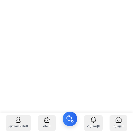
الجانب
الإدارة
الإدارة الرقمية — فليت
التشغيلي
التقليدية
بلس
صرف
إدارة
نقدي
تحكم مركزي بحدود
مصروفات
بدون
صرف محددة لكل
الوقود
سقف أو
مركبة
رقابة
الرئيسية
الإشعارات
السلة
الملف الشخصي