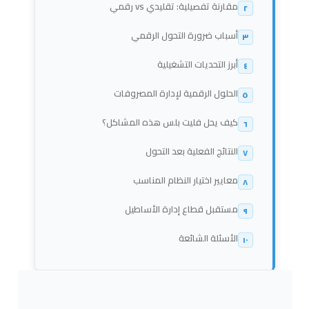
مقارنة تفصيلية: تقليدي vs رقمي
٢
أسباب ضرورة التحول الرقمي
٣
أبرز التحديات التشغيلية
٤
الحلول الرقمية لإدارة المصروفات
٥
كيف يحل فليت بلس هذه المشاكل؟
٦
النتائج الفعلية بعد التحول
٧
معايير اختيار النظام المناسب
٨
مستقبل قطاع إدارة الأساطيل
٩
الأسئلة الشائعة
١٠