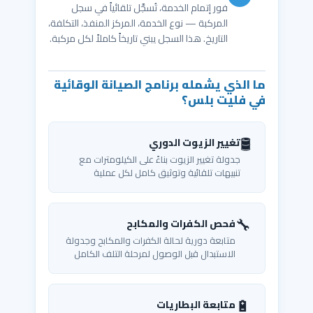
فور إتمام الخدمة، تُسجَّل تلقائياً في سجل
المركبة — نوع الخدمة، المركز المنفذ، التكلفة،
التاريخ. هذا السجل يبني تاريخاً كاملاً لكل مركبة.
ما الذي يشمله برنامج الصيانة الوقائية
في فليت بلس؟
🛢️
تغيير الزيوت الدوري
جدولة تغيير الزيوت بناءً على الكيلومترات مع
تنبيهات تلقائية وتوثيق كامل لكل عملية
🔧
فحص الكفرات والمكابح
متابعة دورية لحالة الكفرات والمكابح وجدولة
الاستبدال قبل الوصول لمرحلة التلف الكامل
🔋
متابعة البطاريات