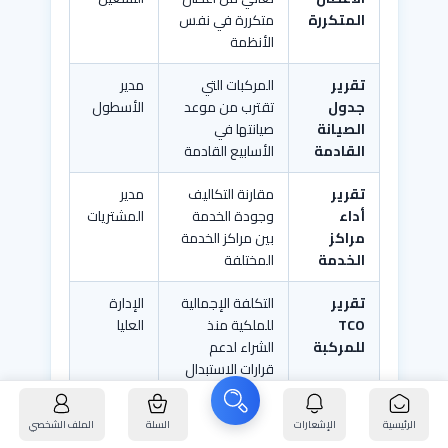
المتكررة
متكررة في نفس
الأنظمة
تقرير
المركبات التي
مدير
جدول
تقترب من موعد
الأسطول
الصيانة
صيانتها في
القادمة
الأسابيع القادمة
تقرير
مقارنة التكاليف
مدير
أداء
وجودة الخدمة
المشتريات
مراكز
بين مراكز الخدمة
الخدمة
المختلفة
تقرير
التكلفة الإجمالية
الإدارة
TCO
للملكية منذ
العليا
للمركبة
الشراء لدعم
قرارات الاستبدال
الرئيسية
الإشعارات
السلة
الملف الشخصي
التقارير الدقيقة لمصروفات الصيانة تساعد