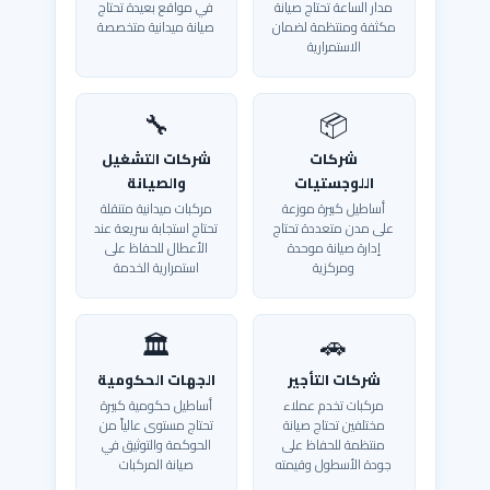
مدار الساعة تحتاج صيانة
في مواقع بعيدة تحتاج
مكثفة ومنتظمة لضمان
صيانة ميدانية متخصصة
الاستمرارية
🔧
📦
شركات
شركات التشغيل
اللوجستيات
والصيانة
أساطيل كبيرة موزعة
مركبات ميدانية متنقلة
على مدن متعددة تحتاج
تحتاج استجابة سريعة عند
إدارة صيانة موحدة
الأعطال للحفاظ على
ومركزية
استمرارية الخدمة
🏛️
🚗
شركات التأجير
الجهات الحكومية
مركبات تخدم عملاء
أساطيل حكومية كبيرة
مختلفين تحتاج صيانة
تحتاج مستوى عالياً من
منتظمة للحفاظ على
الحوكمة والتوثيق في
جودة الأسطول وقيمته
صيانة المركبات