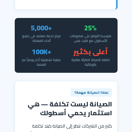
+5,000
25%
متوسط التوفير على مصروفات
مركز خدمة معتمد في جميع
الأسطول مع فليت بلس
أنحاء المملكة
أعلى بكثير
+100K
تكلفة الصيانة الطارئة مقارنة
عملية تشغيلية تُدار يومياً عبر
بالوقائية
المنصة
لماذا الصيانة مهمة؟
الصيانة ليست تكلفة — هي
استثمار يحمي أسطولك
كثير من الشركات تنظر إلى الصيانة كبند تكلفة