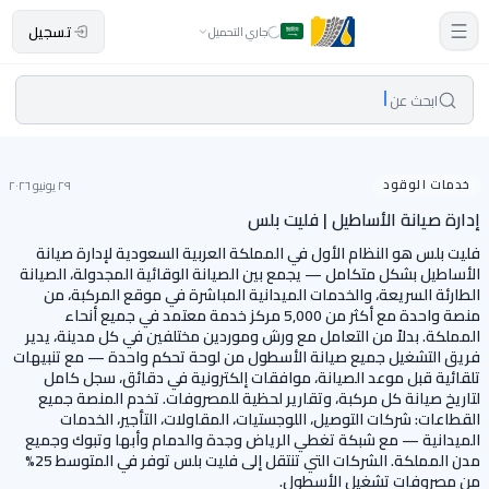
تسجيل
جاري التحميل
ابحث عن
خدمات الوقود
٢٩ يونيو ٢٠٢٦
إدارة صيانة الأساطيل | فليت بلس
فليت بلس هو النظام الأول في المملكة العربية السعودية لإدارة صيانة
الأساطيل بشكل متكامل — يجمع بين الصيانة الوقائية المجدولة، الصيانة
الطارئة السريعة، والخدمات الميدانية المباشرة في موقع المركبة، من
منصة واحدة مع أكثر من 5,000 مركز خدمة معتمد في جميع أنحاء
المملكة. بدلاً من التعامل مع ورش وموردين مختلفين في كل مدينة، يدير
فريق التشغيل جميع صيانة الأسطول من لوحة تحكم واحدة — مع تنبيهات
تلقائية قبل موعد الصيانة، موافقات إلكترونية في دقائق، سجل كامل
لتاريخ صيانة كل مركبة، وتقارير لحظية للمصروفات. تخدم المنصة جميع
القطاعات: شركات التوصيل، اللوجستيات، المقاولات، التأجير، الخدمات
الميدانية — مع شبكة تغطي الرياض وجدة والدمام وأبها وتبوك وجميع
مدن المملكة. الشركات التي تنتقل إلى فليت بلس توفر في المتوسط 25%
من مصروفات تشغيل الأسطول.