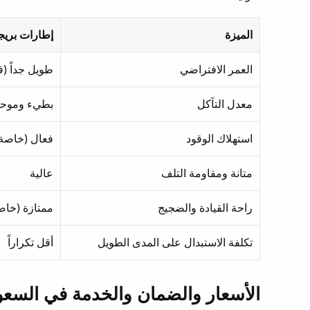
الميزة
إطارات بري
العمر الافتراضي
طويل جداً (قد يصل إل
معدل التآكل
بطيء وموحد
استهلاك الوقود
فعال (خاصة فئات
متانة ومقاومة التلف
عالية
راحة القيادة والضجيج
ممتازة (خاصة فئا
تكلفة الاستبدال على المدى الطويل
أقل تكراراً
الأسعار والضمان والخدمة في السعو