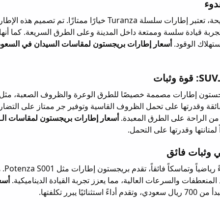
دوء
لسائقي سيارات السيدان الذين يبحثون عن قيادة هادئة ومريحة، تعتبر إطارات سلسلة Turanza خيارًا ممتازًا. تم تصميم هذ
تجربة قيادة سلسة وممتعة داخل المدينة وعلى الطرق السريعة. كما أنها
ستهلاك الوقود.
أسعار إطارات بريجستون لمقاسات السيدان في السعود
ي (SUV) والبيك أب، توفر بريجستون إطارات مصممة خصيصًا للطرق الوعرة والظروف الصعبة، مثل
إطارات بمتانتها الفائقة وقدرتها على تحمل الظروف القاسية وتوفير جر ممتاز على التض
ن الراحة على الطرق المعبدة.
 وثبات فائق
للسائقين الذين يفضلون القيادة بسرعا
منعطفات والسرعات العالية، مما يعزز تجربة القيادة الديناميكية.
أسع
ستثنائيًا يبرر تكلفتها.