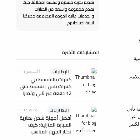
تقديم تجربة مبتكرة وسلسة لعملائنا، حيث
نقدم مجموعة واسعة من الخيارات
والخدمات عالية الجودة المصممة خصيصًا
لتلبية احتياجاتهم.
المشاركات الأخيرة
ية
الإطارات
٤ أغسطس ٢٠٢٦
لامة.
كفرات بالتقسيط في
كفرات بلس | تقسيط حتى
12 دفعة عبر تابي وتمارا
ة تأتي
البطاريات
٢٧ يوليو ٢٠٢٦
ن عن
أفضل أجهزة شحن بطارية
السيارة المنزلية: كيف
لكبير
تختار الجهاز المناسب