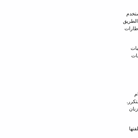
ستخدم
 الأمان على الطريق
إطارات
بات
مات
ستخدام
ل المتكرر.
زنان
فتها