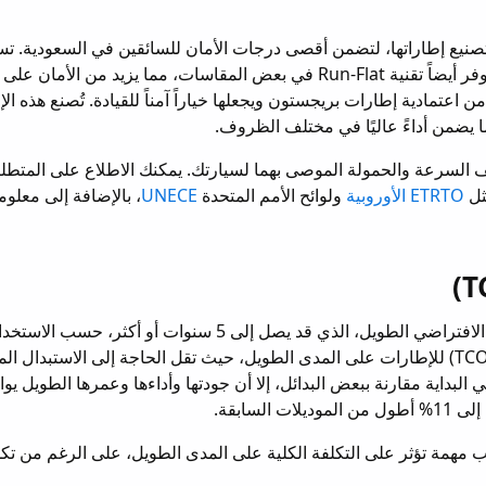
صنيع إطاراتها، لتضمن أقصى درجات الأمان للسائقين في السعودية. ت
الشركة تقنيات متقدمة مثل نظام B-Silent لقيادة هادئة، وتوفر أيضاً تقنية Run-Flat في بعض المقاسات، مما يزيد من
 اعتمادية إطارات بريجستون ويجعلها خياراً آمناً للقيادة. تُصنع هذه ال
 السرعة والحمولة الموصى بهما لسيارتك. يمكنك الاطلاع على المتطل
ثل
ETRTO الأوروبية
ولوائح الأمم المتحدة
UNECE
، بالإضافة إلى معلو
تُعتبر إطارات بريجستون استثمارًا طويل الأمد بفضل عمرها الافتراضي الطويل، الذي قد يصل إلى 5 سنوات أو أكثر، حسب الا
والعناية. هذا العمر الطويل يقلل من التكلفة الكلية للملكية (TCO) للإطارات على المدى الطويل، حيث تقل الحاجة إلى الاستبدا
 البداية مقارنة ببعض البدائل، إلا أن جودتها وأداءها وعمرها الطويل يوا
سابقة.
مهمة تؤثر على التكلفة الكلية على المدى الطويل، على الرغم من تكل