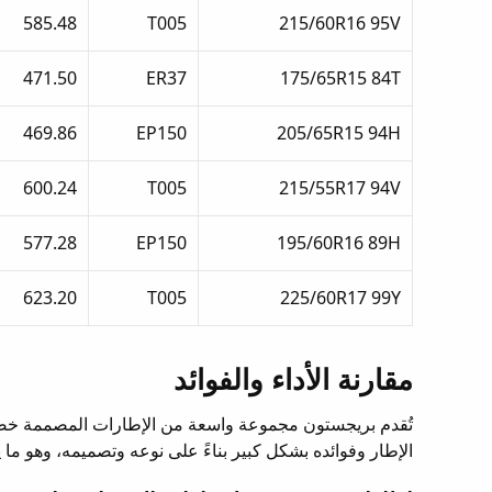
585.48
T005
215/60R16 95V
471.50
ER37
175/65R15 84T
469.86
EP150
205/65R15 94H
600.24
T005
215/55R17 94V
577.28
EP150
195/60R16 89H
623.20
T005
225/60R17 99Y
مقارنة الأداء والفوائد
تُقدم بريجستون مجموعة واسعة من الإطارات المصممة خصيصا
الإطار وفوائده بشكل كبير بناءً على نوعه وتصميمه، وهو م