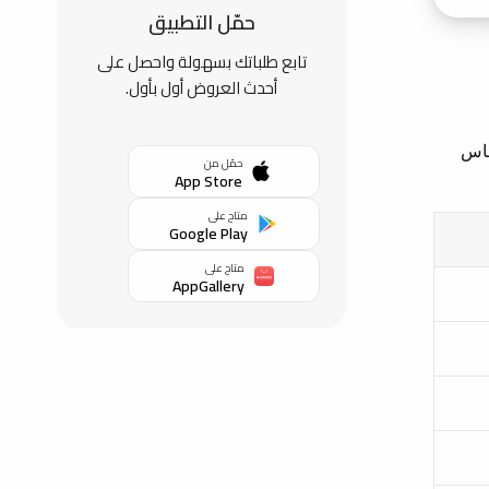
حمّل التطبيق
تابع طلباتك بسهولة واحصل على
أحدث العروض أول بأول.
كل مقاس
حمّل من
App Store
متاح على
Google Play
متاح على
AppGallery