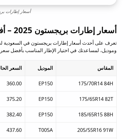
أسعار إطارات بري
أسعار إطارات بريجستون 2025 – أفضل العروض والتخفيضات في السعودية
وموديل، لمساعدتك في اختيار الإطار المناسب بأفضل سعر.
المقاس
الموديل
السعر الحال
360.00
EP150
175/70R14 84H
375.20
EP150
175/65R14 82T
382.40
EP150
185/65R15 88H
437.60
T005A
205/55R16 91W