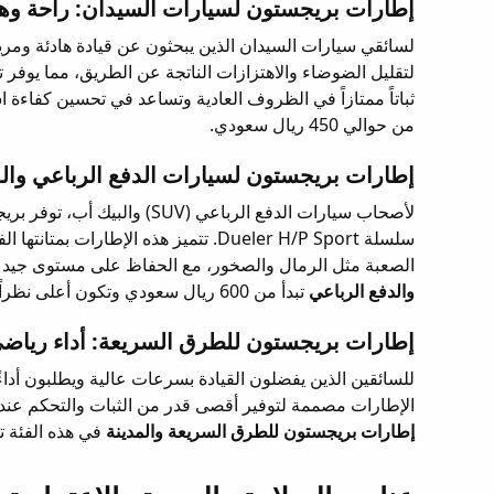
إطارات بريجستون لسيارات السيدان: راحة وه
لتقليل الضوضاء والاهتزازات الناتجة عن الطريق، مما يوفر 
ثباتاً ممتازاً في الظروف العادية وتساعد في تحسين كفاءة ا
من حوالي 450 ريال سعودي.
إطارات بريجستون لسيارات الدفع الرباعي والـSUV: قوة وثبات
لأصحاب سيارات الدفع الرباع
سلسلة Dueler H/P Sport. تتميز هذه ال
الصعبة مثل الرمال والصخور، مع الحفاظ على مستوى جيد م
والدفع الرباعي
تبدأ من 600 ريال سعودي وتكون أعلى نظراً لمتانتها وقدرتها على التحمل.
إطارات بريجستون للطرق السريعة: أداء رياضي
الإطارات مصممة لتوفير أقصى قدر من الثبات والتحكم عند ال
إطارات بريجستون للطرق السريعة والمدينة
في هذه الفئة تبدأ من 700 ريال سعودي، وتقدم أداءً ا