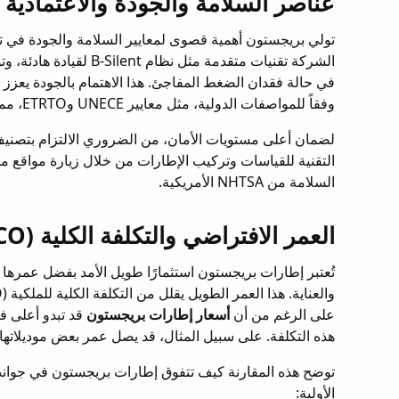
عناصر السلامة والجودة والاعتمادية
تولي بريجستون أهمية قصوى لمعايير السلامة والجودة في ت
في حالة فقدان الضغط المفاجئ. هذا الاهتمام بالجودة يعزز من
وفقاً للمواصفات الدولية، مثل معايير UNECE وETRTO، مما يضمن أداءً عاليًا في مختلف الظروف.
لضمان أعلى مستويات الأمان، من الضروري الالتزام بتصنيف
التقنية للقياسات وتركيب الإطارات من خلال زيارة مواقع م
السلامة من NHTSA الأمريكية.
العمر الافتراضي والتكلفة الكلية (TCO)
على الرغم من أن
أسعار إطارات بريجستون
قد تبدو أعلى في
هذه التكلفة. على سبيل المثال، قد يصل عمر بعض موديلاتها إلى 11% أطول من الموديلات ال
توضح هذه المقارنة كيف تتفوق إطارات بريجستون في جوانب 
الأولية: