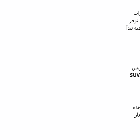
ه الإطارات
 توفر
ية
تبدأ
اريس
أسعار إطارات بريجستون لمقاسات الـSUV
ت عالية ويطلبون أداءً رياضياً وتماسكاً فائقاً، تقدم بريجستون إطارات مثل Potenza S001. هذه
ار