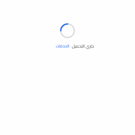
الإطارات
البطاريات
زيوت المحرك
جاري التحميل
الخدمات
إكسسوارات
مستلزمات التخييم