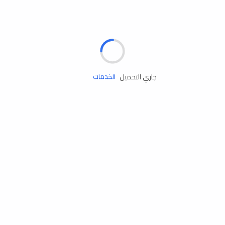
الإطارات
البطاريات
زيوت المحرك
جاري التحميل
الخدمات
إكسسوارات
مستلزمات التخييم