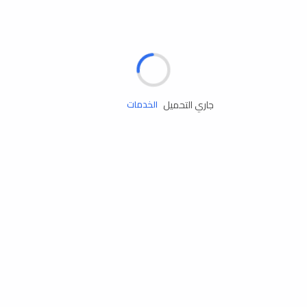
الإطارات
البطاريات
زيوت المحرك
جاري التحميل
الخدمات
إكسسوارات
مستلزمات التخييم