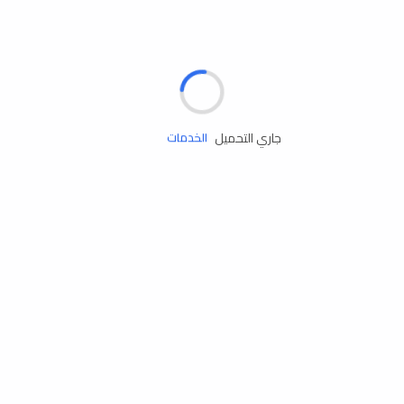
الإطارات
البطاريات
زيوت المحرك
جاري التحميل
الخدمات
إكسسوارات
مستلزمات التخييم