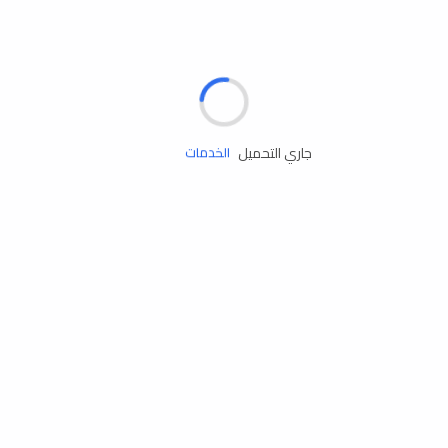
الإطارات
البطاريات
زيوت المحرك
جاري التحميل
الخدمات
إكسسوارات
مستلزمات التخييم