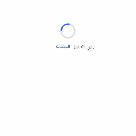
الإطارات
البطاريات
زيوت المحرك
جاري التحميل
الخدمات
إكسسوارات
مستلزمات التخييم