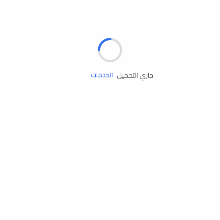
الإطارات
البطاريات
زيوت المحرك
جاري التحميل
الخدمات
إكسسوارات
مستلزمات التخييم