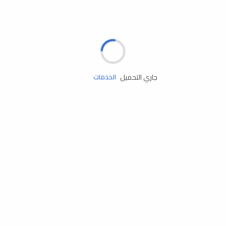
الإطارات
البطاريات
زيوت المحرك
جاري التحميل
الخدمات
إكسسوارات
مستلزمات التخييم