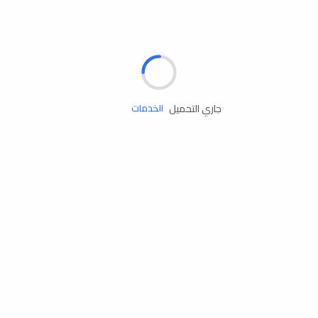
الإطارات
البطاريات
زيوت المحرك
جاري التحميل
الخدمات
إكسسوارات
مستلزمات التخييم