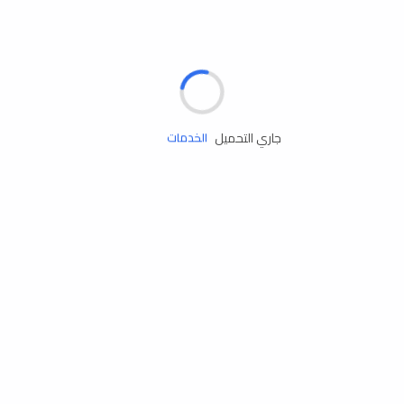
الإطارات
البطاريات
زيوت المحرك
جاري التحميل
الخدمات
إكسسوارات
مستلزمات التخييم