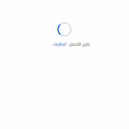
مساعدة الطريق
الإطارات
البطاريات
جاري التحميل
زيوت المحرك
الخدمات
إكسسوارات
مستلزمات التخييم