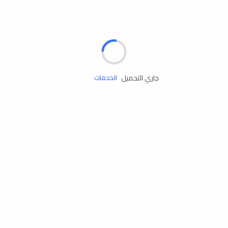
الإطارات
البطاريات
زيوت المحرك
جاري التحميل
الخدمات
إكسسوارات
مستلزمات التخييم