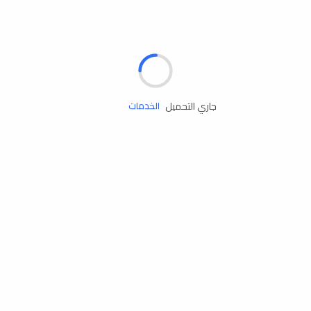
الإطارات
البطاريات
زيوت المحرك
جاري التحميل
الخدمات
إكسسوارات
مستلزمات التخييم