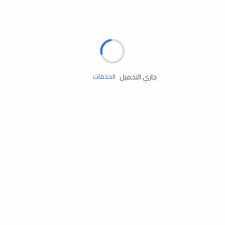
الإطارات
البطاريات
زيوت المحرك
جاري التحميل
الخدمات
إكسسوارات
مستلزمات التخييم