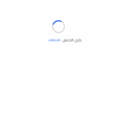
الإطارات
البطاريات
زيوت المحرك
جاري التحميل
الخدمات
إكسسوارات
مستلزمات التخييم