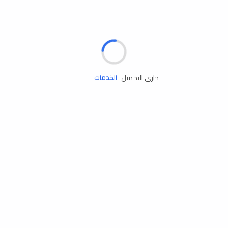
الإطارات
البطاريات
زيوت المحرك
جاري التحميل
الخدمات
إكسسوارات
مستلزمات التخييم