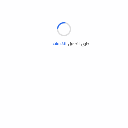
الإطارات
البطاريات
زيوت المحرك
جاري التحميل
الخدمات
إكسسوارات
مستلزمات التخييم