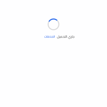
الإطارات
البطاريات
زيوت المحرك
جاري التحميل
الخدمات
إكسسوارات
مستلزمات التخييم