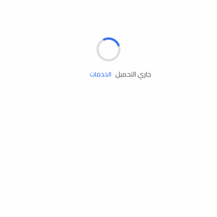
مساعدة الطريق
جاري التحميل
الإطارات
البطاريات
زيوت المحرك
الخدمات
إكسسوارات
مستلزمات التخييم