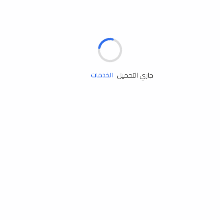
الإطارات
البطاريات
زيوت المحرك
جاري التحميل
الخدمات
إكسسوارات
مستلزمات التخييم