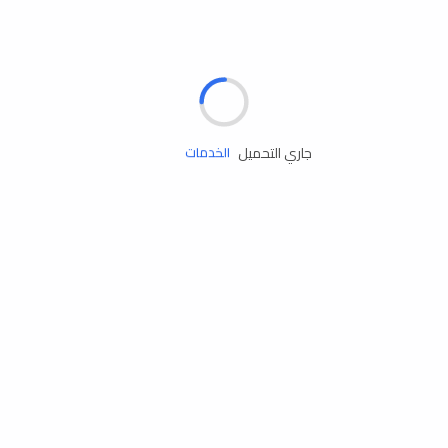
الإطارات
البطاريات
زيوت المحرك
جاري التحميل
الخدمات
إكسسوارات
مستلزمات التخييم