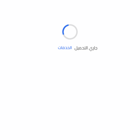
الإطارات
البطاريات
زيوت المحرك
جاري التحميل
الخدمات
إكسسوارات
مستلزمات التخييم