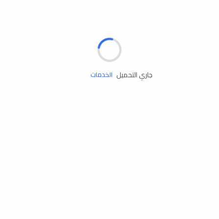
الإطارات
البطاريات
زيوت المحرك
جاري التحميل
الخدمات
إكسسوارات
مستلزمات التخييم