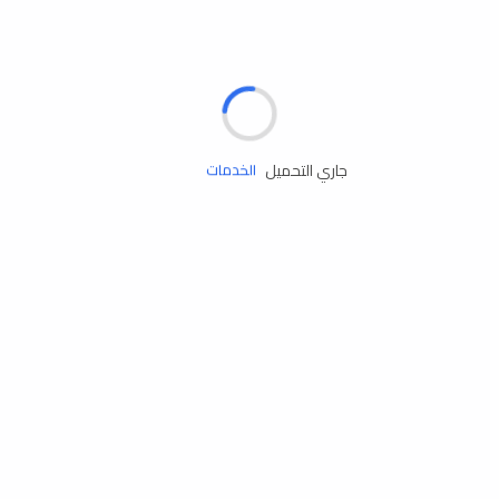
الإطارات
البطاريات
زيوت المحرك
جاري التحميل
الخدمات
إكسسوارات
مستلزمات التخييم