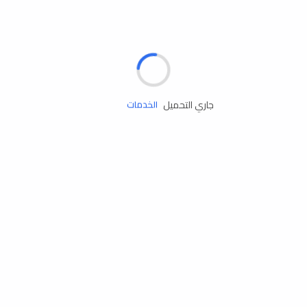
الإطارات
البطاريات
زيوت المحرك
جاري التحميل
الخدمات
إكسسوارات
مستلزمات التخييم