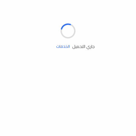
الإطارات
البطاريات
زيوت المحرك
جاري التحميل
الخدمات
إكسسوارات
مستلزمات التخييم