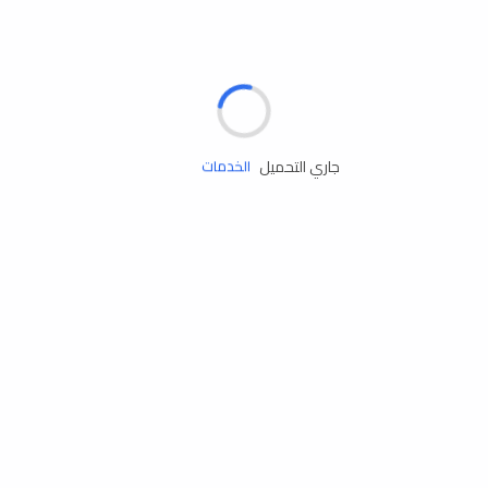
الإطارات
البطاريات
زيوت المحرك
جاري التحميل
الخدمات
إكسسوارات
مستلزمات التخييم